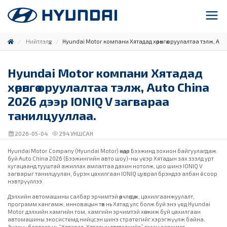
Нийтлэлүүд
Hyundai Motor компани Хятадад хөрөнгө оруулалтаа тэлж, Aut
Hyundai Motor компани Хятадад
хөрөнгө оруулалтаа тэлж, Auto China
2026 дээр IONIQ V загвараа
танилцууллаа.
2026-05-04
294
УНШСАН
Hyundai Motor Company (Hyundai Motor) өнөөдөр Бээжинд зохион байгуулагдаж
буй Auto China 2026 (Бээжингийн авто шоу)-ны үеэр Хятадын зах зээлд урт
хугацаанд тууштай ажиллах амлалтаа дахин нотолж, цоо шинэ IONIQ V
загварыг танилцуулан, бүрэн цахилгаан IONIQ цуврал брэндээ албан ёсоор
нэвтрүүллээ.
Дэлхийн автомашины салбар эрчимтэй өөрчлөгдөж, цахилгаанжуулалт,
программ хангамж, инновацын төв нь Хятад улс болж буй энэ үед Hyundai
Motor дэлхийн хамгийн том, хамгийн эрчимтэй хөгжиж буй цахилгаан
автомашины экосистемд нийцсэн шинэ стратегийг хэрэгжүүлж байна.
Энэхүү бодлого нь “Хятадад, Хятадын төлөө, дэлхийд” гэсэн зарчимд