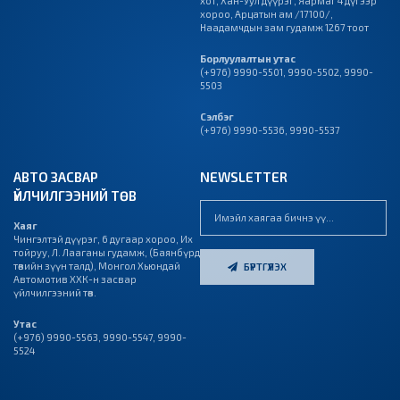
хот, Хан-Уул дүүрэг, Яармаг 4 дүгээр
хороо, Арцатын ам /17100/,
Наадамчдын зам гудамж 1267 тоот
Борлуулалтын утас
(+976) 9990-5501
,
9990-5502
,
9990-
5503
Сэлбэг
(+976) 9990-5536
,
9990-5537
АВТО ЗАСВАР
NEWSLETTER
ҮЙЛЧИЛГЭЭНИЙ ТӨВ
Хаяг
Чингэлтэй дүүрэг, 6 дугаар хороо, Их
тойруу, Л. Лааганы гудамж, (Баянбүрд
төвийн зүүн талд), Монгол Хьюндай
БҮРТГҮҮЛЭХ
Автомотив ХХК-н засвар
үйлчилгээний төв.
Утас
(+976)
9990-5563
,
9990-5547
,
9990-
5524