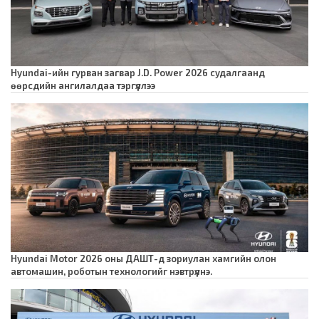
Hyundai-ийн гурван загвар J.D. Power 2026 судалгаанд
өөрсдийн ангилалдаа тэргүүллээ
Hyundai Motor 2026 оны ДАШТ-д зориулан хамгийн олон
автомашин, роботын технологийг нэвтрүүлнэ.