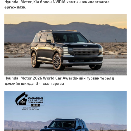
Hyundai Motor, Kia болон NVIDIA хамтын ажиллагаагаа
өргөжүүллээ.
Hyundai Motor 2026 World Car Awards-ийн гурван төрөлд
дэлхийн шилдэг 3-т шалгарлаа