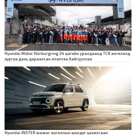
Hyundai Motor Nürburgring 24 цагийн уралдаанд TCR ангилалд
зургаа дахь дараалсан ялалтаа байгууллаа
Hyundai INSTER жижиг ангиллын шилдэг цахилгаан