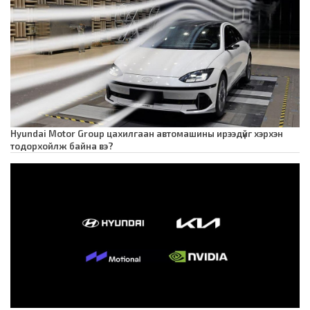
Hyundai Motor Group цахилгаан автомашины ирээдүйг хэрхэн
тодорхойлж байна вэ?