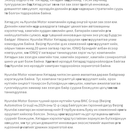
тулгуурласан бөгөөд Хятад улсыг зөвхөн гол зах зээл төдийгүй инноваци,
дэвшилтэт хөгжүүлэлт, ирээдүйн дэлхийн өрсөлдөх чадварын стратегийн суурь
төв болгон тодорхойлж байна.
Хятад улс нь Hyundai Motor компанийн хувьд онцгой чухал зах зээл юм.
Дэлхийн хамгийн өндөр шаардлага тавьдаг цахилгаан автомашины
хэрэглэгчид, хамгийн хурдан хөгжлийн цикл, батерейн хамгийн өргөн
нийлүүлэлтийн сүлжээ, өндөр түвшний инновацын орчин энэ улсад бүрдсэн
байдаг. Иймээс Hyundai Motor Хятадад оруулах хөрөнгө оруулалтаа улам
нэмэгдүүлж байна. Beijing Hyundai-д их хэмжээний хөрөнгө оруулалт хийх,
ойрын таван жилд 20 шинэ загвар гаргах, IONIQ брэндийг албан ёсоор
нэвтрүүлэх, мөн IONIQ V загварыг танилцуулах зэрэг нь тус компанийн
Хятадын зах зээл дэх хамгийн том, хамгийн зоримог, хамгийн сонирхолтой
шинэ үе шат болж байна. Хөдөлгөөний ирээдүй Хятадад тодорхойлогдож байгаа
бөгөөд Hyundai энэ ирээдүйг хамтран тодорхойлох зорилготой байна.
Hyundai Motor компани Хятадад чиглэсэн шинэ амлалтаа дараах байдлаар
хэрэгжүүлж байна. Тус компани тасралтгүй хөрөнгө оруулалт хийх, орон
нутгийн онцлогт тохирсон бүтээгдэхүүн хөгжүүлэх, хамтын ажиллагаагаа
гүнзгийрүүлэх замаар зах зээл дэх байр сууриа бэхжүүлэх цогц төлөвлөгөөг
танилцууллаа.
Hyundai Motor болон түүний орон нутгийн түнш BAIC Group (Beijing
Automotive Group) нь 2024 оны 12-р сард байгуулсан гэрээний дагуу Beijing
Hyundai хамтарсан компанид нийт 8 тэрбум юань буюу их хэмжээний хөрөнгө
оруулалт хийхээр болсон. Энэхүү хөрөнгө оруулалт нь урт хугацааны өсөлтийн
суурийг бэхжүүлж, Хятадын хэрэглэгчдэд тусгайлан зориулсан бүтээгдэхүүн
хөгжүүлэх, мөн тус улсын дэвшилтэт инновацын экосистемийг ашиглах өргөн
хүрээний өөрчлөлтийг дэмжих зорилготой юм.