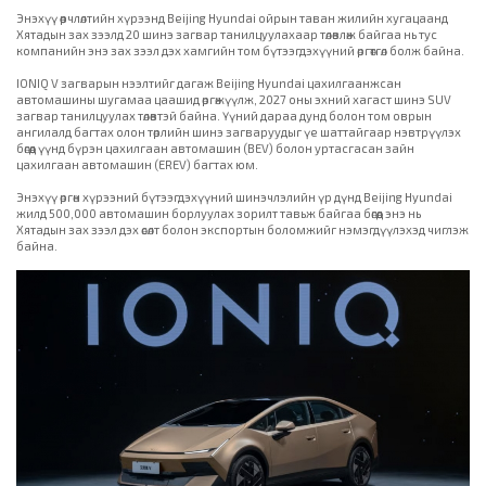
Энэхүү өөрчлөлтийн хүрээнд Beijing Hyundai ойрын таван жилийн хугацаанд
Хятадын зах зээлд 20 шинэ загвар танилцуулахаар төлөвлөж байгаа нь тус
компанийн энэ зах зээл дэх хамгийн том бүтээгдэхүүний өргөтгөл болж байна.
IONIQ V загварын нээлтийг дагаж Beijing Hyundai цахилгаанжсан
автомашины шугамаа цаашид өргөжүүлж, 2027 оны эхний хагаст шинэ SUV
загвар танилцуулах төлөвтэй байна. Үүний дараа дунд болон том оврын
ангилалд багтах олон төрлийн шинэ загваруудыг үе шаттайгаар нэвтрүүлэх
бөгөөд үүнд бүрэн цахилгаан автомашин (BEV) болон уртасгасан зайн
цахилгаан автомашин (EREV) багтах юм.
Энэхүү өргөн хүрээний бүтээгдэхүүний шинэчлэлийн үр дүнд Beijing Hyundai
жилд 500,000 автомашин борлуулах зорилт тавьж байгаа бөгөөд энэ нь
Хятадын зах зээл дэх өсөлт болон экспортын боломжийг нэмэгдүүлэхэд чиглэж
байна.