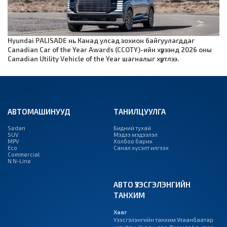
Hyundai PALISADE нь Канад улсад зохион байгуулагддаг
Canadian Car of the Year Awards (CCOTY)-ийн хүрээнд 2026 оны
Canadian Utility Vehicle of the Year шагналыг хүртлээ.
АВТОМАШИНУУД
ТАНИЛЦУУЛГА
Sedan
Бидний тухай
SUV
Мэдээ мэдээлэл
MPV
Холбоо барих
Eco
Санал хүсэлт илгээх
Commercial
N N-Line
АВТО ҮЗЭСГЭЛЭНГИЙН
ТАНХИМ
Хаяг
Үзэсгэлэнгийн танхим Улаанбаатар