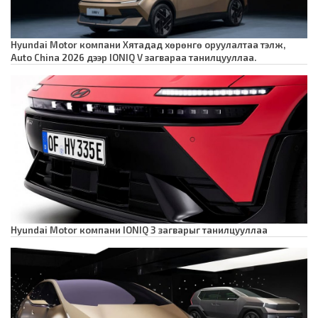
Hyundai Motor компани Хятадад хөрөнгө оруулалтаа тэлж,
Auto China 2026 дээр IONIQ V загвараа танилцууллаа.
Hyundai Motor компани IONIQ 3 загварыг танилцууллаа