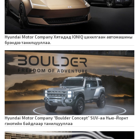
Hyundai Motor Company Хятадад IONIQ цахилгаан автомашины
брэндээ танилцууллаа.
Hyundai Motor Company “Boulder Concept” SUV-аа Нью-Йоркт
гэнэтийн байдлаар танилцууллаа