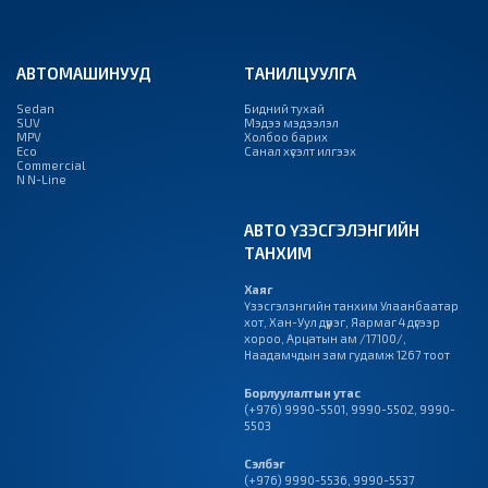
АВТОМАШИНУУД
ТАНИЛЦУУЛГА
Sedan
Бидний тухай
SUV
Мэдээ мэдээлэл
MPV
Холбоо барих
Eco
Санал хүсэлт илгээх
Commercial
N N-Line
АВТО ҮЗЭСГЭЛЭНГИЙН
ТАНХИМ
Хаяг
Үзэсгэлэнгийн танхим Улаанбаатар
хот, Хан-Уул дүүрэг, Яармаг 4 дүгээр
хороо, Арцатын ам /17100/,
Наадамчдын зам гудамж 1267 тоот
Борлуулалтын утас
(+976) 9990-5501
,
9990-5502
,
9990-
5503
Сэлбэг
(+976) 9990-5536
,
9990-5537