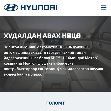
ХУДАЛДАН АВАХ НӨХЦӨЛ
“Монгол Хьюндай Автомотив” ХХК нь дэлхийн
автомашины зах зээлд тэргүүлэгч эхний таван
үйлдвэрлэгчийн нэг болох БНСУ - н “Хьюндай Мотор”
компаний Монгол улс дахь албан ёсны
дистрибьютороор сонгогдон үйл ажиллагаагаа явуулж
эхлээд байгаа билээ.
ГОЛОМТ