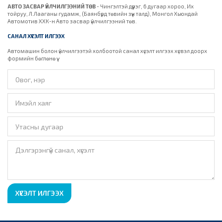
АВТО ЗАСВАР ҮЙЛЧИЛГЭЭНИЙ ТӨВ
- Чингэлтэй дүүрэг, 6 дугаар хороо, Их
тойруу, Л.Лааганы гудамж, (Баянбүрд төвийн зүүн талд), Монгол Хьюндай
Автомотив ХХК-н Авто засвар үйлчилгээний төв.
САНАЛ ХҮСЭЛТ ИЛГЭЭХ
Автомашин болон үйлчилгээтэй холбоотой санал хүсэлт илгээх хүсвэл доорх
формийн бөглөнө үү.
ХҮСЭЛТ ИЛГЭЭХ