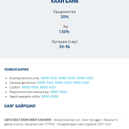
ХААН БАНК
Урьдчилгаа
20%
Хүү
1.50%
Хугацаа (сар)
30-96
ХОЛБОО БАРИХ
Борлуулалтын утас:
9990-5501
,
9990-5502
,
9990-5503
Засвар үйлчилгээ:
9990-5547
,
9990-5563
,
9990-5567
Сэлбэг:
9990-5536
,
9990-5537
Маркетингийн менежер:
9990-5653
Хүний нөөцийн алба:
9990-5568
ХАЯГ БАЙРШИЛ
АВТО ҮЗЭСГЭЛЭНГИЙН ТАНХИМ
- Улаанбаатар хот, Хан-Уул дүүрэг, Яармаг 4
дүгээр хороо, Арцатын ам /17100/, Наадамчдын зам гудамж 1267 тоот