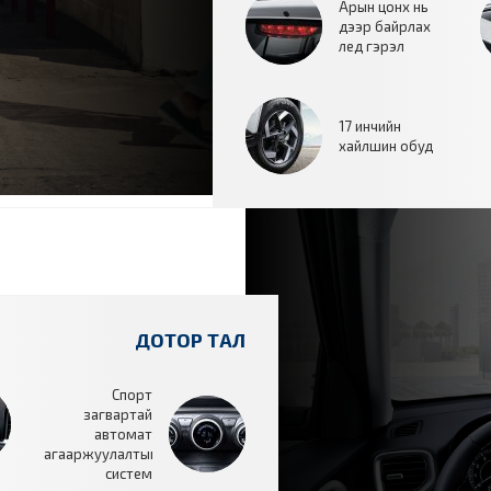
Арын цонх нь
дээр байрлах
лед гэрэл
17 инчийн
хайлшин обуд
ДОТОР ТАЛ
Спорт
загвартай
автомат
агааржуулалтын
систем