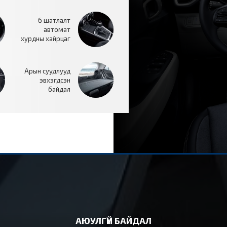
6 шатлалт
автомат
хурдны хайрцаг
Арын суудлууд
эвхэгдсэн
байдал
АЮУЛГҮЙ БАЙДАЛ