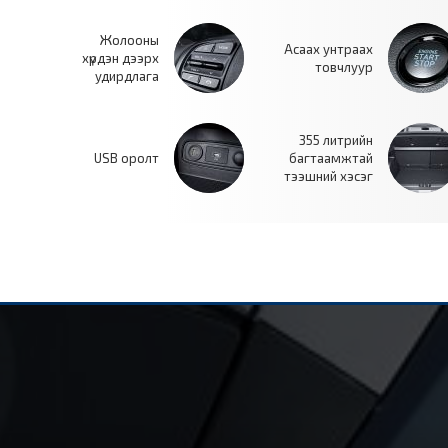
Жолооны
Асаах унтраах
хүрдэн дээрх
товчлуур
удирдлага
355 литрийн
USB оролт
багтаамжтай
тээшний хэсэг