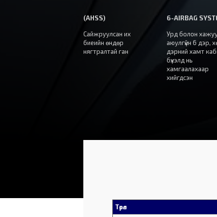
(AHSS)
6-AIRBAG SYS
Сайжруулсан их
Урд болон хажу
биеийн өндөр
аюулгүйн 6 дэр, 
нягтралтай ган
дэрний хамт каб
бүхэлд нь
хамгаалахаар
хийгдсэн
Төрөл