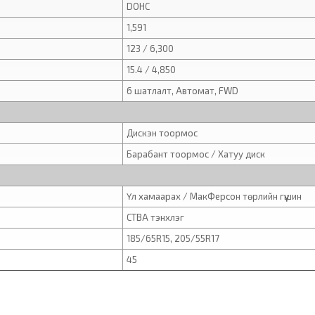
DOHC
1,591
123 / 6,300
15.4 / 4,850
6 шатлалт, Автомат, FWD
Дискэн тоормос
Барабант тоормос / Хатуу диск
Үл хамаарах / МакФерсон төрлийн гүүшин
CTBA тэнхлэг
185/65R15, 205/55R17
45