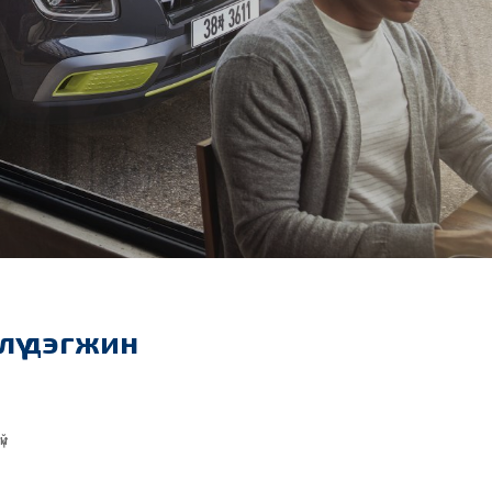
илүү дэгжин
үй