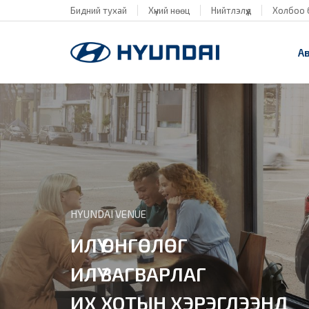
Бидний тухай
Хүний нөөц
Нийтлэлүүд
Холбоо 
А
HYUNDAI VENUE
ИЛҮҮ ӨНГӨЛӨГ
ИЛҮҮ ЗАГВАРЛАГ
ИХ ХОТЫН ХЭРЭГЛЭЭНД