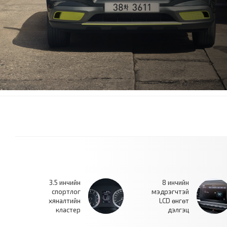
3.5 инчийн
8 инчийн
спортлог
мэдрэгчтэй
хяналтийн
LCD өнгөт
кластер
дэлгэц