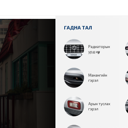
ГАДНА ТАЛ
Радиаторын
урд нүүр
Манангийн
гэрэл
Арын туслах
гэрэл