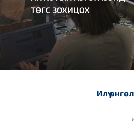
ТӨГС ЗОХИЦОХ
Илүү өнгөл
И