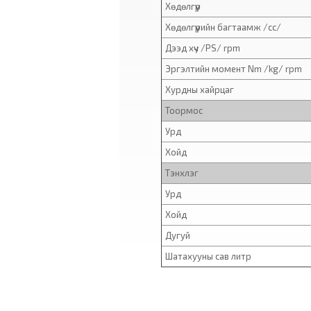
Хөдөлгүүр
Хөдөлгүүрийн багтаамж /cc/
Дээд хүч /PS/ rpm
Эргэлтийн момент Nm /kg/ rpm
Хурдны хайрцаг
Тоормос
Урд
Хойд
Тэнхлэг
Урд
Хойд
Дугуй
Шатахууны сав литр