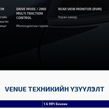
TEM
DRIVE MODE / 2WD
REAR VIEW MONITOR (RVM)
MULTI TRACTION
угийн
Ухрах камер
CONTROL
хөшгин
иныг
Жолоодлогын горим
VENUE ТЕХНИКИЙН ҮЗҮҮЛЭЛТ
1.6 MPi Бензин