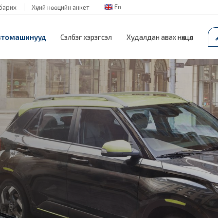
En
барих
Хүний нөөцийн анкет
втомашинууд
Сэлбэг хэрэгсэл
Худалдан авах нөхцөл