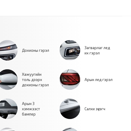
Загварлаг лед
Дохионы гэрэл
их гэрэл
Хажуугийн
толь дээрх
Арын лед гэрэл
дохионы гэрэл
Арын 3
хэмжээст
Салхи зүсэгч
бампер