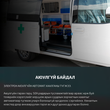
АЮУЛГҮЙ БАЙДАЛ
ЭЛЕКТРОН АЮУЛГҮЙН АВТОМАТ ХААЛГАНЫ ТҮГЖЭЭ.
Аюулгүйн гарах гарц. SEA радарын тусламжтайгаар араас ирж буй
тээврийн хэрэгслийг илрүүлж арын суудлын зорчигчын хаалгыг
автоматаар түгжиж учирч болзошгүй эрсдэлээс сэргийлнэ. Хяналтын
кластер дээр анхааруулах гэрэл асч дуут дохио дуугарах болно.