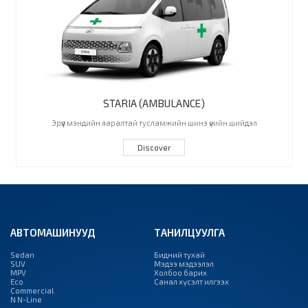
STARIA (AMBULANCE)
Эрүүл мэндийн яаралтай тусламжийн шинэ үеийн шийдэл
Discover
АВТОМАШИНУУД
ТАНИЛЦУУЛГА
Sedan
Бидний тухай
SUV
Мэдээ мэдээлэл
MPV
Холбоо барих
Eco
Санал хүсэлт илгээх
Commercial
N N-Line