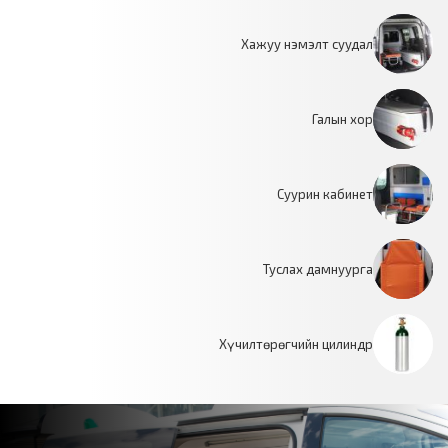
Хажуу нэмэлт суудал
Галын хор
Суурин кабинет
Туслах дамнуурга
Хүчилтөрөгчийн цилиндр