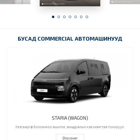
БУСАД COMMERCIAL АВТОМАШИНУУД
STARIA (WAGON)
Хязгааргүй боломжоо ашигла, амьдралын хэв маягтаа тохируул.
Discover