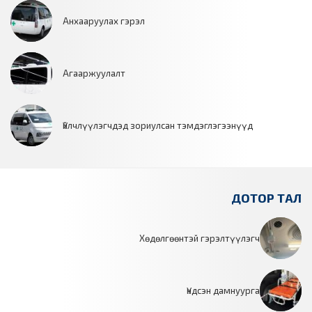
Анхааруулах гэрэл
Агааржуулалт
Үйлчлүүлэгчдэд зориулсан тэмдэглэгээнүүд
ДОТОР ТАЛ
Хөдөлгөөнтэй гэрэлтүүлэгч
Үндсэн дамнуурга