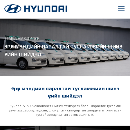
STARIA AMBULANCE
ЭРҮҮЛ МЭНДИЙН ЯАРАЛТАЙ ТУСЛАМЖИЙН ШИНЭ
ҮЕИЙН ШИЙДЭЛ
Эрүүл мэндийн яаралтай тусламжийн шинэ
үеийн шийдэл
Hyundai STARIA Ambulance нь өвчтөн тээвэрлэх болон яаралтай тусламж
үзүүлэхэд зориулагдсан, олон улсын стандартын шаардлагыг хангасан
тусгай зориулалтын автомашин юм.