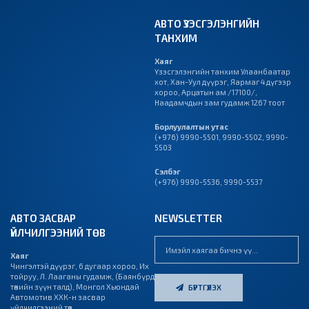
АВТО ҮЗЭСГЭЛЭНГИЙН
ТАНХИМ
Хаяг
Үзэсгэлэнгийн танхим Улаанбаатар
хот, Хан-Уул дүүрэг, Яармаг 4 дүгээр
хороо, Арцатын ам /17100/,
Наадамчдын зам гудамж 1267 тоот
Борлуулалтын утас
(+976) 9990-5501
,
9990-5502
,
9990-
5503
Сэлбэг
(+976) 9990-5536
,
9990-5537
АВТО ЗАСВАР
NEWSLETTER
ҮЙЛЧИЛГЭЭНИЙ ТӨВ
Хаяг
Чингэлтэй дүүрэг, 6 дугаар хороо, Их
тойруу, Л. Лааганы гудамж, (Баянбүрд
төвийн зүүн талд), Монгол Хьюндай
БҮРТГҮҮЛЭХ
Автомотив ХХК-н засвар
үйлчилгээний төв.