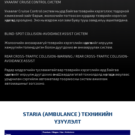
УХААЛАГ CRIUSE CONTROL СИСТЕМ
Ухаалаг Cruise Control систем нь урд байгаа тээврийн хэрэгслээс тодорхой
хэмжээний зайг барьж, жолоочийн тогтоосон хурдаар тээврийн хэрэгсэл
хөдөлгөөнд оролцоно. Энэ нь мэдээж хол зам буюу тууш замд илүү ашиглагдана.
BLIND-SPOT COLLISION-AVOIDANCE ASSIST СИСТЕМ
Жолоочийн анзаараагүй тээврийн хэрэгслийн хөдөлгөөнийг илрүүлж
хажуугийн толинд цэгэн болон дуут дохио өгч анхааруулах систем.
REAR CROSS-TRAFFIC COLLISION-WARNING / REAR CROSS-TRAFFIC COLLISION-
AVOIDANCE ASSIST
Радар мэдрэгчийн тусламжтайгаар тээврийн хэрэгслийн ард байгаа
хөдөлгөөнийг илрүүлж дуут дохио өгнө. Шаардлагатай тохиолдолд мөргөлдөх аюулаас
урьдчилан сэргийлж автоматаар тоормосны систем ажиллаж
автомашиныг зогсооно.
STARIA (AMBULANCE ) ТЕХНИКИЙН
ҮЗҮҮЛЭЛТ