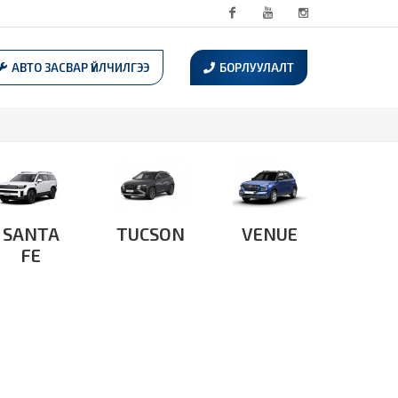
Facebook
Youtube
Instagram
АВТО ЗАСВАР ҮЙЛЧИЛГЭЭ
БОРЛУУЛАЛТ
SANTA
TUCSON
VENUE
FE
элгэрэнгүй
Дэлгэрэнгүй
Дэлгэрэнгүй