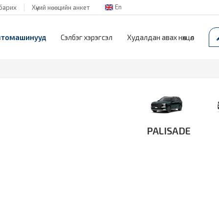
En
барих
Хүний нөөцийн анкет
втомашинууд
Сэлбэг хэрэгсэл
Худалдан авах нөхцөл
PALISADE
Д
Дэлгэрэнгүй