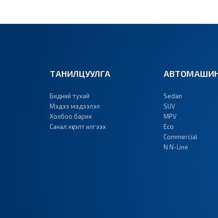
ТАНИЛЦУУЛГА
АВТОМАШИН
Бидний тухай
Sedan
Мэдээ мэдээлэл
SUV
Холбоо барих
MPV
Санал хүсэлт илгээх
Eco
Commercial
N N-Line