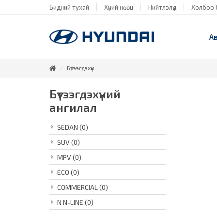
Бидний тухай
Хүний нөөц
Нийтлэлүүд
Холбоо 
А
Бүтээгдэхүүн
Бүтээгдэхүүний
ангилал
SEDAN
(0)
SUV
(0)
MPV
(0)
ECO
(0)
COMMERCIAL
(0)
N N-LINE
(0)