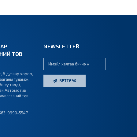
ВАР
NEWSLETTER
ЭНИЙ ТӨВ
г, 6 дугаар хороо,
Лааганы гудамж,
БҮРТГҮҮЛЭХ
 зүүн талд),
ай Автомотив
йлчилгээний төв.
563
,
9990-5547
,