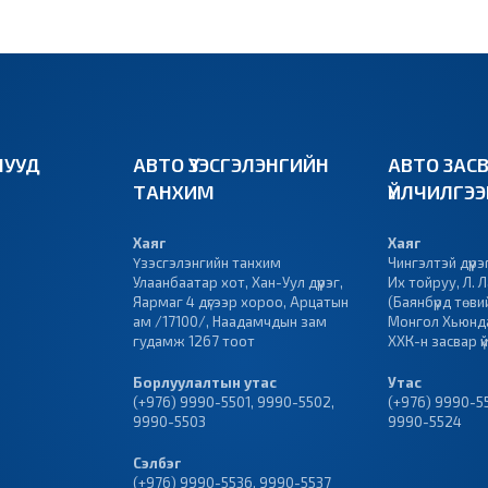
УУД
АВТО ҮЗЭСГЭЛЭНГИЙН
АВТО ЗАС
ТАНХИМ
ҮЙЛЧИЛГЭ
Хаяг
Хаяг
Үзэсгэлэнгийн танхим
Чингэлтэй дүүрэ
Улаанбаатар хот, Хан-Уул дүүрэг,
Их тойруу, Л. 
Яармаг 4 дүгээр хороо, Арцатын
(Баянбүрд төвийн
ам /17100/, Наадамчдын зам
Монгол Хьюнд
гудамж 1267 тоот
ХХК-н засвар ү
Борлуулалтын утас
Утас
(+976) 9990-5501
,
9990-5502
,
(+976)
9990-5
9990-5503
9990-5524
Сэлбэг
(+976) 9990-5536
,
9990-5537