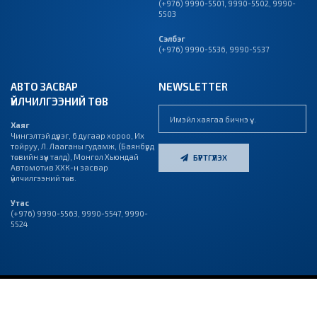
(+976) 9990-5501
,
9990-5502
,
9990-
5503
Сэлбэг
(+976) 9990-5536
,
9990-5537
АВТО ЗАСВАР
NEWSLETTER
ҮЙЛЧИЛГЭЭНИЙ ТӨВ
Хаяг
Чингэлтэй дүүрэг, 6 дугаар хороо, Их
тойруу, Л. Лааганы гудамж, (Баянбүрд
төвийн зүүн талд), Монгол Хьюндай
БҮРТГҮҮЛЭХ
Автомотив ХХК-н засвар
үйлчилгээний төв.
Утас
(+976)
9990-5563
,
9990-5547
,
9990-
5524
© 2023 “МОНГОЛ ХЬЮНДАЙ АВТОМОТИВ” ХХК, БҮХ ЭРХ
ВЭБ САЙТ
ЫГ:
ГРИЙН
ДУУДЛАГЫН
ХУУЛИАР ХАМГААЛАГДСАН
СОФТ ХХК
ТӨВ