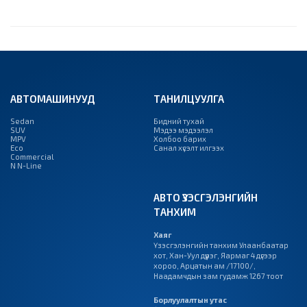
АВТОМАШИНУУД
ТАНИЛЦУУЛГА
Sedan
Бидний тухай
SUV
Мэдээ мэдээлэл
MPV
Холбоо барих
Eco
Санал хүсэлт илгээх
Commercial
N N-Line
АВТО ҮЗЭСГЭЛЭНГИЙН
ТАНХИМ
Хаяг
Үзэсгэлэнгийн танхим Улаанбаатар
хот, Хан-Уул дүүрэг, Яармаг 4 дүгээр
хороо, Арцатын ам /17100/,
Наадамчдын зам гудамж 1267 тоот
Борлуулалтын утас