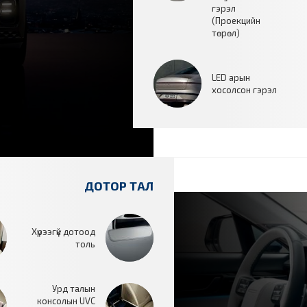
гэрэл
(Проекцийн
төрөл)
LED арын
хосолсон гэрэл
ДОТОР ТАЛ
Хүрээгүй дотоод
толь
Урд талын
консолын UVC