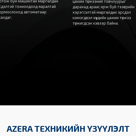
ртож буй машинтай мөргөлдөх
цахим түгжээний товчлуурыг
сдэлтэй тохиолдолд яаралтай
дарахад араас ирж буй тээврийн
ормослоход автоматаар
хэрэгсэлтэй мөргөлдөх эрсдэл
салдаг.
нэмэгдвэл хүүхдийн цахим түгжээ
түгжигдсэн хэвээр байна.
AZERA ТЕХНИКИЙН ҮЗҮҮЛЭЛТ