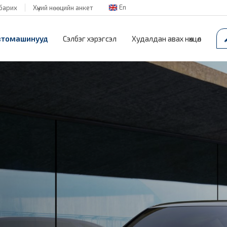
En
барих
Хүний нөөцийн анкет
втомашинууд
Сэлбэг хэрэгсэл
Худалдан авах нөхцөл