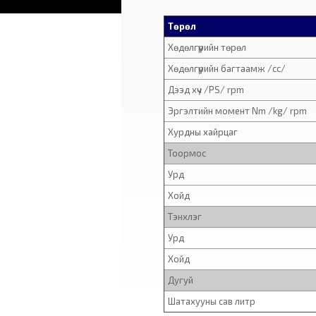
Төрөл
Хөдөлгүүрийн төрөл
Хөдөлгүүрийн багтаамж /cc/
Дээд хүч /PS/ rpm
Эргэлтийн момент Nm /kg/ rpm
Хурдны хайрцаг
Тоормос
Урд
Хойд
Тэнхлэг
Урд
Хойд
Дугуй
Шатахууны сав литр