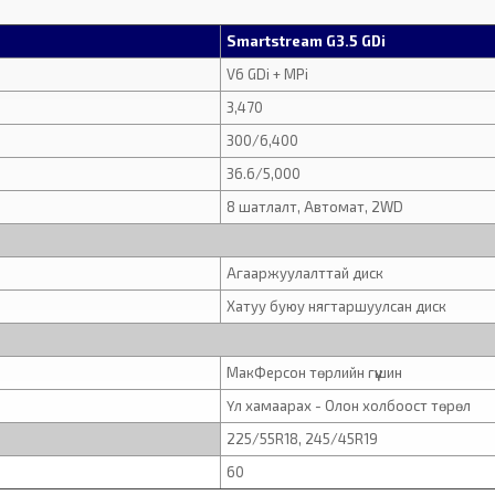
Smartstream G3.5 GDi
V6 GDi + MPi
3,470
300/6,400
36.6/5,000
8 шатлалт, Автомат, 2WD
Агааржуулалттай диск
Хатуу буюу нягтаршуулсан диск
МакФерсон төрлийн гүүшин
Үл хамаарах - Олон холбоост төрөл
225/55R18, 245/45R19
60