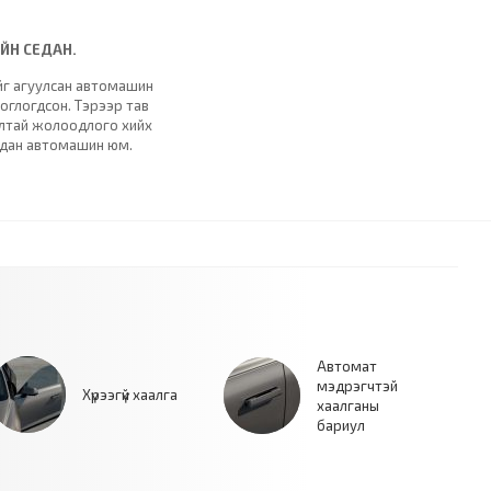
ИЙН СЕДАН.
ийг агуулсан автомашин
ноглогдсон. Тэрээр тав
халтай жолоодлого хийх
седан автомашин юм.
Автомат
мэдрэгчтэй
Хүрээгүй хаалга
хаалганы
бариул