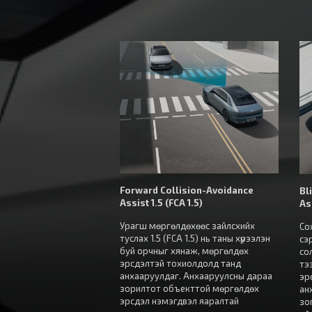
Forward Collision-Avoidance
Bl
Assist 1.5 (FCA 1.5)
As
Урагш мөргөлдөхөөс зайлсхийх
Со
туслах 1.5 (FCA 1.5) нь таны хүрээлэн
сэ
буй орчныг хянаж, мөргөлдөх
со
эрсдэлтэй тохиолдолд танд
тэ
анхааруулдаг. Анхааруулсны дараа
эр
зорилтот объекттой мөргөлдөх
ан
эрсдэл нэмэгдвэл яаралтай
зо