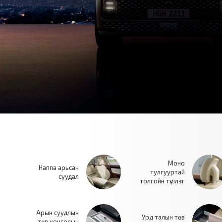
Моно
Наппа арьсан
тулгууртай
суудал
толгойн түшлэг
Арын суудлын
Урд талын төв
төв консолын