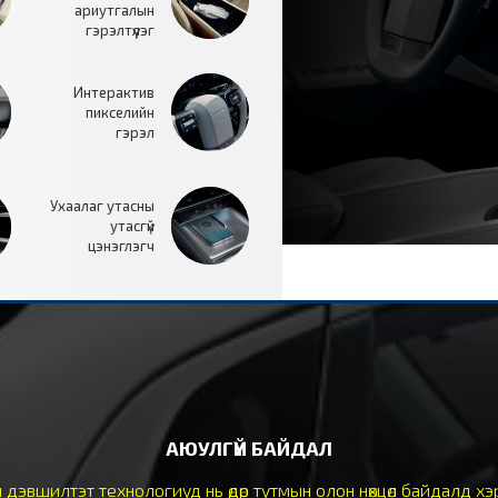
ариутгалын
гэрэлтүүлэг
Интерактив
пикселийн
гэрэл
Ухаалаг утасны
утасгүй
цэнэглэгч
АЮУЛГҮЙ БАЙДАЛ
дэвшилтэт технологиуд нь өдөр тутмын олон нөхцөл байдалд хэ