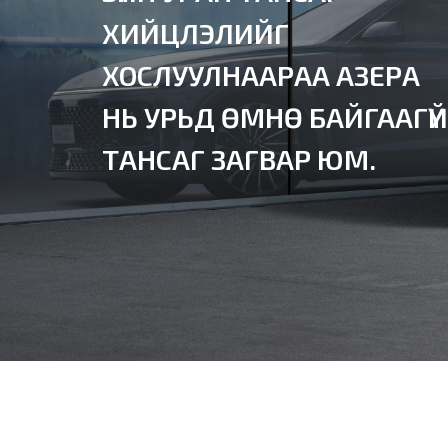
ХИЙЦЛЭЛИЙГ
ХОСЛУУЛНААРАА АЗЕРА
НЬ УРЬД ӨМНӨ БАЙГААГҮЙ
ТАНСАГ ЗАГВАР ЮМ.