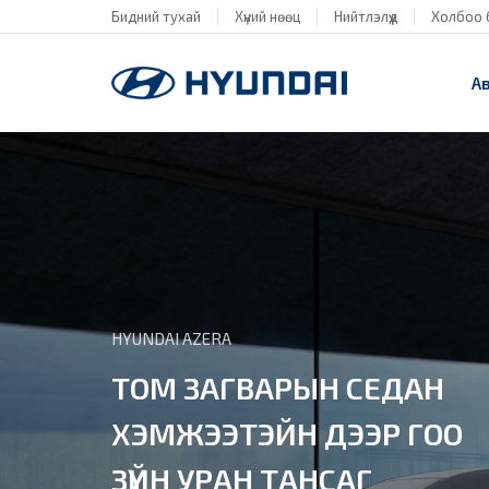
Бидний тухай
Хүний нөөц
Нийтлэлүүд
Холбоо 
А
HYUNDAI AZERA
ТОМ ЗАГВАРЫН СЕДАН
ХЭМЖЭЭТЭЙН ДЭЭР ГОО
ЗҮЙН УРАН ТАНСАГ