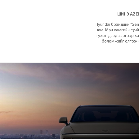
ШИНЭ AZER
Hyundai брэндийн “Sen
юм. Мөн хамгийн сүүли
тухыг дээд зэргээр ха
боломжийг олгож ба