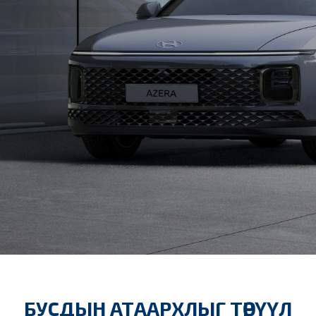
БУСДЫН АТААРХЛЫГ ТӨРҮҮЛ