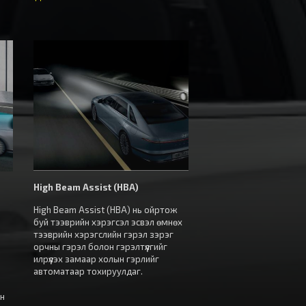
High Beam Assist (HBA)
High Beam Assist (HBA) нь ойртож
буй тээврийн хэрэгсэл эсвэл өмнөх
н
тээврийн хэрэгслийн гэрэл зэрэг
орчны гэрэл болон гэрэлтүүлгийг
илрүүлэх замаар холын гэрлийг
автоматаар тохируулдаг.
йн