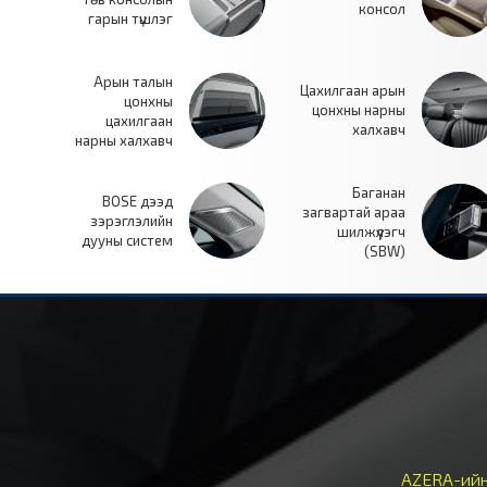
консол
гарын түшлэг
Арын талын
Цахилгаан арын
цонхны
цонхны нарны
цахилгаан
халхавч
нарны халхавч
Баганан
BOSE дээд
загвартай араа
зэрэглэлийн
шилжүүлэгч
дууны систем
(SBW)
AZERA-ийн 