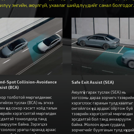
илүү энгийн, аюулгүй, ухаалаг шийдлүүдийг санал болгодог.
ind-Spot Collision-Avoidance
Safe Exit Assist (SEA)
sist (BCA)
Аюулгүй гарах туслах (SEA) нь
хор толботой мөргөлдөхөөс
зогссоны дараа зорчигч тээврий
ргийлэх туслах (BCA) нь эгнээ
хэрэгслээс гарахын тулд хаалгыг
лих үед сохор хэсэгт хойд талын
онгойлгох үед ардаас ойртож буй
эврийн хэрэгсэлтэй мөргөлдөх
тээврийн хэрэгсэлтэй мөргөлдөх
сдэлтэй тохиолдолд танд
эрсдэлтэй бол танд анхааруулж
хааруулж байна. Зэрэгцээ
байна. Жолооч арын суудалд
гсоолоос урагш гарахад араас
зорчигчийг буулгахын тулд хүүхди