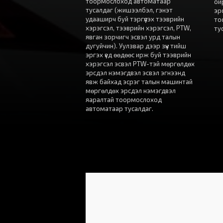
тоормослоход автоматаар
ой
тусалдаг (жишээлбэл, гэнэт
эр
удааширч буй тэргүүлэх тээврийн
то
хэрэгсэл, тээврийн хэрэгсэл, PTW,
ту
явган зорчигч эсвэл урд талын
дугуйчин). Уулзвар дээр зүүн тийш
эргэх үед өөдөөс ирж буй тээврийн
хэрэгсэл эсвэл PTW-тэй мөргөлдөх
эрсдэл нэмэгдвэл эсвэл эгнээнд
явж байхад эсрэг талын машинтай
мөргөлдөх эрсдэл нэмэгдвэл
яаралтай тоормослоход
автоматаар тусалдаг.