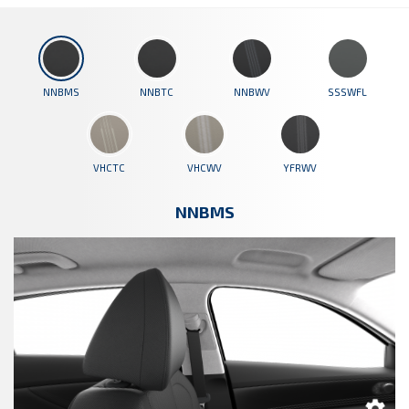
NNBMS
NNBTC
NNBWV
SSSWFL
VHCTC
VHCWV
YFRWV
NNBMS