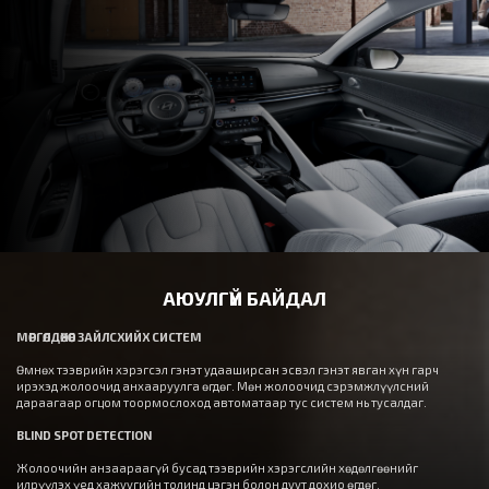
АЮУЛГҮЙ БАЙДАЛ
МӨРГӨЛДӨХӨӨС ЗАЙЛСХИЙХ СИСТЕМ
Өмнөх тээврийн хэрэгсэл гэнэт удааширсан эсвэл гэнэт явган хүн гарч
ирэхэд жолоочид анхааруулга өгдөг. Мөн жолоочид сэрэмжлүүлсний
дараагаар огцом тоормослоход автоматаар тус систем нь тусалдаг.
BLIND SPOT DETECTION
Жолоочийн анзаараагүй бусад тээврийн хэрэгслийн хөдөлгөөнийг
илрүүлэх үед хажуугийн толинд цэгэн болон дуут дохио өгдөг.