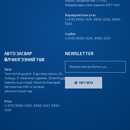
хороо, Арцатын ам /17100/,
Наадамчдын зам гудамж 1267 тоот
Борлуулалтын утас
(+976) 9990-5501
,
9990-5502
,
9990-
5503
Сэлбэг
(+976) 9990-5536
,
9990-5537
АВТО ЗАСВАР
NEWSLETTER
ҮЙЛЧИЛГЭЭНИЙ ТӨВ
Хаяг
Чингэлтэй дүүрэг, 6 дугаар хороо, Их
тойруу, Л. Лааганы гудамж, (Баянбүрд
төвийн зүүн талд), Монгол Хьюндай
БҮРТГҮҮЛЭХ
Автомотив ХХК-н засвар
үйлчилгээний төв.
Утас
(+976)
9990-5563
,
9990-5547
,
9990-
5524