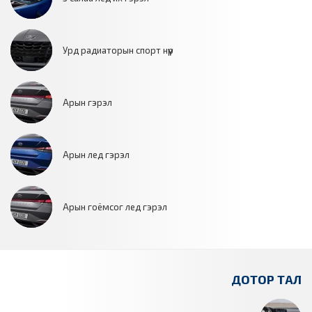
Урд радиаторын спорт нүүр
Арын гэрэл
Арын лед гэрэл
Арын гоёмсог лед гэрэл
ДОТОР ТАЛ