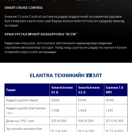
SMART CRUISE CONTROL
Ухаалаг Cruise Control систем нь радар мэдрэгчний тусламжтай урд явж
буй тээврийн хэрэгслээс зай барьж жолоочийн тогтоосон хурдаар явахад
тусалдаг.
АРЫН УРСГАЛ ЗӨРЧИЛТ АНХААРУУЛАХ “RCCW”
Хөдөлгөөн илрүүлж, зогсоолоос автомашин хөдлөхөд мөргөлдөхөөс
сэргийлж автоматаар зогсдог. Хойд талд суулгасан радар нь зорчигч болон
тээврийн хэрэгслийг өнгөрөөдөг.
ELANTRA ТЕХНИКИЙН ҮЗҮҮЛЭЛТ
Smartstream
Smartstream
Gamma 1.6
Төрөл
G1.6
G2.0
MPi
Хөдөлгүүрийн төрөл
DOHC
DOHC
DOHC
Хөдөлгүүрийн багтаамж
1,598
1,999
1,591
/cc/
Дээд хүч /PS/ rpm
123/6,300
159/6,200
127.5/6,300
Эргэлтийн момент Nm
15.7/4,500
19.5/4,500
15.77/4,850