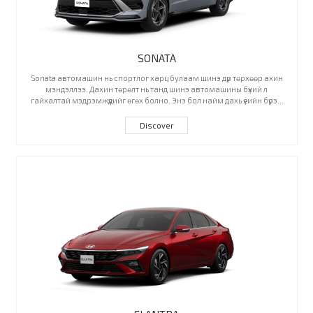
SONATA
Sonata автомашин нь спортлог харц булаам шинэ дүр төрхөөр ахин
мэндэллээ. Дахин төрөлт нь танд шинэ автомашины бүхий л
гайхалтай мэдрэмжүүдийг өгөх болно. Энэ бол найм дахь үеийн бүрэн
шинэчлэгдсэн загвар.
Discover