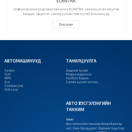
ELANTRA
Илүү боловсронгуй дизайнтай шинэ ELANTRA, сайжруулсан аюулгүй
байдал, гүйцэтгэл, сайжруулсан тав тухтай боломжууд
Discover
АВТОМАШИНУУД
ТАНИЛЦУУЛГА
Sedan
Бидний тухай
SUV
Мэдээ мэдээлэл
MPV
Холбоо барих
Eco
Санал хүсэлт илгээх
Commercial
N N-Line
АВТО ҮЗЭСГЭЛЭНГИЙН
ТАНХИМ
Хаяг
Үзэсгэлэнгийн танхим Улаанбаатар
хот, Хан-Уул дүүрэг, Яармаг 4 дүгээр