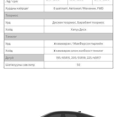
/kg/ rpm
Хурдны хайрцаг
6 шатлалт, Автомат/Механик, FWD
Тоормос
Урд
Дискен тоормос, Барабант тоормос
Хойд
Хатуу Диск
Тэнхлэг
Урд
Үл хамаарах / МакФерсон төрлийн
Хойд
Үл хамаарах олон холбоост тэнхлэг
Дугуй
195/65R15, 205/55R16, 225/45R17
Шатахууны сав литр
50