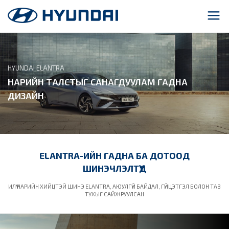
HYUNDAI ELANTRA
НАРИЙН ТАЛСТЫГ САНАГДУУЛАМ ГАДНА
ДИЗАЙН
ELANTRA-ИЙН ГАДНА БА ДОТООД
ШИНЭЧЛЭЛТҮҮД
ИЛҮҮ НАРИЙН ХИЙЦТЭЙ ШИНЭ ЕLANTRA, АЮУЛГҮЙ БАЙДАЛ, ГҮЙЦЭТГЭЛ БОЛОН ТАВ
ТУХЫГ САЙЖРУУЛСАН