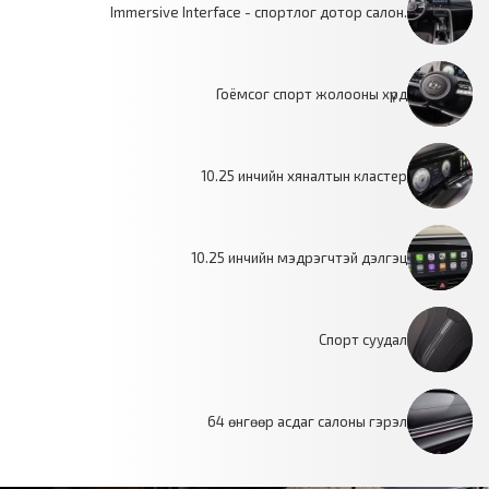
Immersive Interface - спортлог дотор салон.
Гоёмсог спорт жолооны хүрд
10.25 инчийн хяналтын кластер
10.25 инчийн мэдрэгчтэй дэлгэц
Спорт суудал
64 өнгөөр асдаг салоны гэрэл