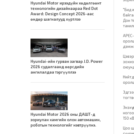
Hyundai Motor ирээдүйн хөдөлгөөнт
технологийн дизайнаараа Red Dot
"Бид 
Award: Design Concept 2026-аас
байга
өндөр шагналууд хүртлээ
Дон Ү
танил
APEC-
оролц
дэмжи
Цэвэр
Hyundai-ийн гурван загвар J.D. Power
зохио
2026 судалгаанд өөрсдийн
оюунд
ангилалдаа тэргүүллээ
Нийтд
оролц
Эдгээ
тогтв
Энэхү
ногоо
Hyundai Motor 2026 оны ДАШТ-д
150 к
зориулан хамгийн олон автомашин,
роботын технологийг нэвтрүүлнэ.
Цоо ш
суури