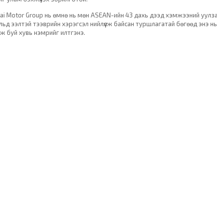
ai Motor Group нь өмнө нь мөн ASEAN-ийн 43 дахь дээд хэмжээний уулз
льд ээлтэй тээврийн хэрэгсэл нийлүүлж байсан туршлагатай бөгөөд энэ н
ж буй хувь нэмрийг илтгэнэ.