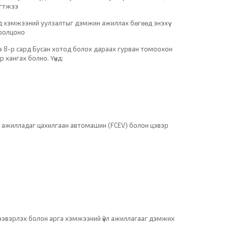
агтжээ
эд хэмжээний уулзалтыг дэмжин ажиллах бөгөөд энэхүү
оролцоно
энэ 8-р сард Бусан хотод болох дараах гурван томоохон
 хангах болно. Үүнд:
эр ажилладаг цахилгаан автомашин (FCEV) болон цэвэр
тээвэрлэх болон арга хэмжээний үйл ажиллагааг дэмжих