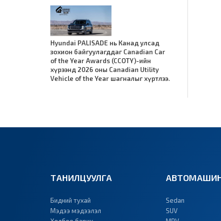
Hyundai PALISADE нь Канад улсад
зохион байгуулагддаг Canadian Car
of the Year Awards (CCOTY)-ийн
хүрээнд 2026 оны Canadian Utility
Vehicle of the Year шагналыг хүртлээ.
ТАНИЛЦУУЛГА
АВТОМАШИН
Бидний тухай
Sedan
Мэдээ мэдээлэл
SUV