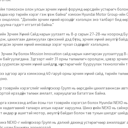
ийм томоохон олон улсын эрчим хүчний форумд өөрсдийн устөрөгч болон 
адаа нэр төрийн хэрэг гэж үзэж байна" хэмээн Hyundai Motor Group-ийн
к онцоллоо. "Дэлхийн эрчим хүчний ирээдүйг хэлэлцэх энэ талбарт бид ө
цуулна гэдэгт итгэлтэй байна."
ийн Эрчим Хүчний Сайд нарын уулзалт нь 8-р сарын 27-28-ны хооронд Бу
ож, цахилгаан дамжуулах сүлжээний дэд бүтэц, эрчим хүчний аюулгүй бай
гдсэн эрчим хүчний инноваци зэрэг чухал сэдвүүдийг хэлэлцэнэ.
 Эрчим Хүч болон Mission Innovation сайд нарын хамтарсан уулзалтууд 
н байгуулагдана. Эдгээрт нийт 31 орны төлөөлөгч оролцож, цэвэр эрчим х
 суурилсан эрчим хүчний шийдлүүд, нүүрстөрөгчийг бууруулах технологийн 
ээ эдгээр арга хэмжээнд 40 гаруй орны эрчим хүчний сайд, төрийн төлө
оно.
р тээврийн хэрэгслийг нийлүүлснээр Групп нь өөрсдийн цахилгаанжсан ав
ортой ирээдүйн төлөөх амлалт, хариуцлагаа бататгаж байна.
ү арга хэмжээнд албан ёсны гол тээврийн хэрэгсэл болох Hyundai NEXO н
н хөдөлгөөний талаарх алсын харааг харуулна. Шинэ үеийн NEXO нь сайжр
Вт өндөр үр ашигтай мотор, аюулгүй байдал болон тав тухын шилдэг шийдл
инэ NEXO-г нийлүүлснээр Групп нь дэлхий дахинд устөрөгчөөр ажилладаг
йг улам бэхжүүлэх зорилготой.