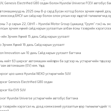
UV, Genesis Electrified G80 седан болон Hyundai Universe FCEV автобус б
 автомашинууд нь 2025 оны 8-р сард Бусан хотод болох эрчим хүчний дэ
хэмжээнд БНСУ-ын сайд нар болон олон улсын нэр хүндтэй төлөөлөгчид 
оны 7-р сарын 22, СӨҮЛ – Hyundai Motor Group (цаашид “Групп” гэх) нь 
улсын эрчим хүчний сайд нарын уулзалтын албан ёсны тээврийн хэрэгслээр
-ийн Эрчим Хүчний 15 дахь Сайд нарын уулзалт
р Эрчим Хүчний 16 дахь Сайд нарын уулзалт
ion Innovation-ын 10 дахь Сайд нарын уулзалт багтана
 нь нийт 63 ширхэг автомашин нийлүүлэх ба эдгээр нь устөрөгчийн түлшэ
гаан автомашин (EV) юм. Үүнд:
ирхэг цоо шинэ Hyundai NEXO устөрөгчийн SUV
рхэг Genesis Electrified G80 седан
ирхэг Kia EV9 SUV
рхэг Hyundai Universe устөрөгчийн автобус багтана
р тээврийн хэрэгсэл нь дээд хэмжээний уулзалтын үеэр төлөөлөгчдийг 
готой.