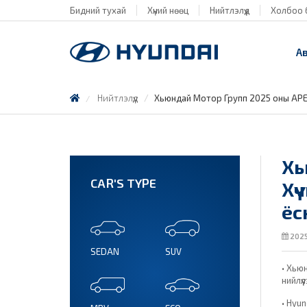
Бидний тухай
Хүний нөөц
Нийтлэлүүд
Холбоо 
А
Нийтлэлүүд
Хьюндай Мотор Групп 2025 оны APEC
Хь
CAR'S TYPE
Хү
ёс
2025
SEDAN
SUV
• Хью
нийлү
• Hyun