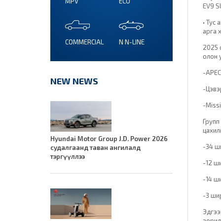
MPV
ECO
EV9 S
• Тус
арга 
COMMERCIAL
N N-LINE
2025 
олон 
-APEC
NEW NEWS
-Цэвэ
-Miss
Групп
цахил
Hyundai Motor Group J.D. Power 2026
-34 ш
судалгаанд таван ангилалд
тэргүүллээ
-12 ши
-14 ш
-3 ши
Эдгээ
зорил