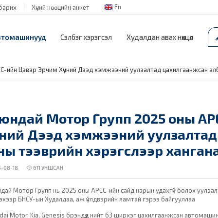
En
барих
Хүний нөөцийн анкет
втомашинууд
Сэлбэг хэрэгсэл
Худалдан авах нөхцөл
-ийн Цэвэр Эрчим Хүчний Дээд хэмжээний уулзалтад цахилгаанжсан алб
юндай Мотор Групп 2025 оны AP
чний Дээд хэмжээний уулзалтад
ны тээврийн хэрэгслээр ханган
-08-18
611
УНШСАН
ндай Мотор Групп нь 2025 оны APEC-ийн сайд нарын удахгүй болох уулза
үлэхээр БНСУ-ын Худалдаа, аж үйлдвэрийн яамтай гэрээ байгууллаа
dai Motor, Kia, Genesis брэндүүд нийт 63 ширхэг цахилгаанжсан автомашин н