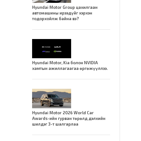
Hyundai Motor Group цахилгаан
автомашины ирээдүйг хэрхэн
тодорхойлж байна вэ?
Hyundai Motor, Kia болон NVIDIA
хамтын ажиллагаагаа өргөжүүллээ.
Hyundai Motor 2026 World Car
Awards-ийн гурван төрөлд дэлхийн
шилдэг 3-т шалгарлаа