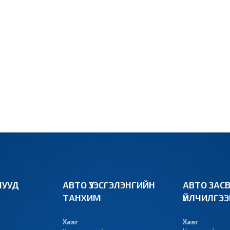
УУД
АВТО ҮЗЭСГЭЛЭНГИЙН
АВТО ЗАС
ТАНХИМ
ҮЙЛЧИЛГЭ
Хаяг
Хаяг