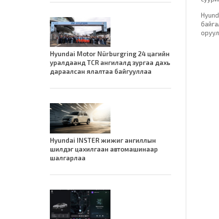
Hyund
байга
оруул
Hyundai Motor Nürburgring 24 цагийн
уралдаанд TCR ангилалд зургаа дахь
дараалсан ялалтаа байгууллаа
Hyundai INSTER жижиг ангиллын
шилдэг цахилгаан автомашинаар
шалгарлаа