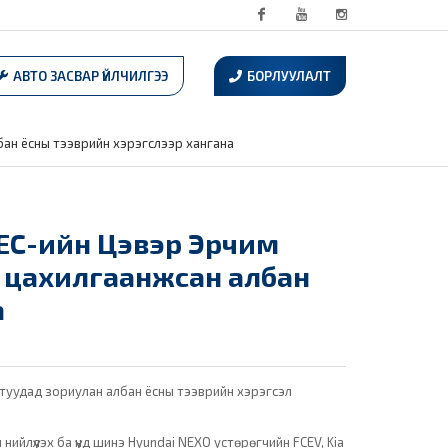
Facebook
Youtube
Instagram
АВТО ЗАСВАР ҮЙЛЧИЛГЭЭ
БОРЛУУЛАЛТ
ан ёсны тээврийн хэрэгслээр хангана
EC-ийн Цэвэр Эрчим
 цахилгаанжсан албан
а
лтуудад зориулан албан ёсны тээврийн хэрэгсэл
ийлүүлэх ба үүнд шинэ Hyundai NEXO устөрөгчийн FCEV, Kia