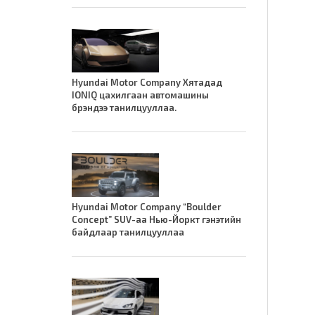
Hyundai Motor Company Хятадад
IONIQ цахилгаан автомашины
брэндээ танилцууллаа.
Hyundai Motor Company “Boulder
Concept” SUV-аа Нью-Йоркт гэнэтийн
байдлаар танилцууллаа