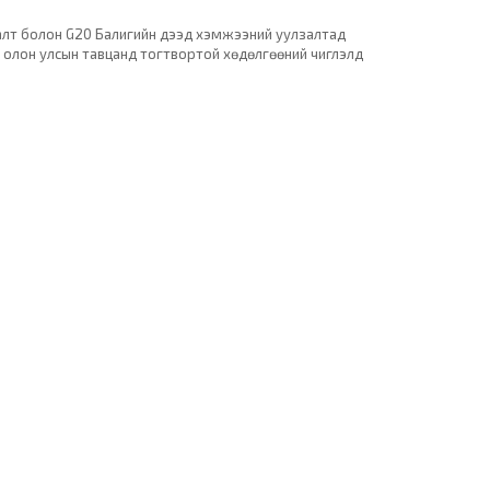
алт болон G20 Балигийн дээд хэмжээний уулзалтад
ь олон улсын тавцанд тогтвортой хөдөлгөөний чиглэлд