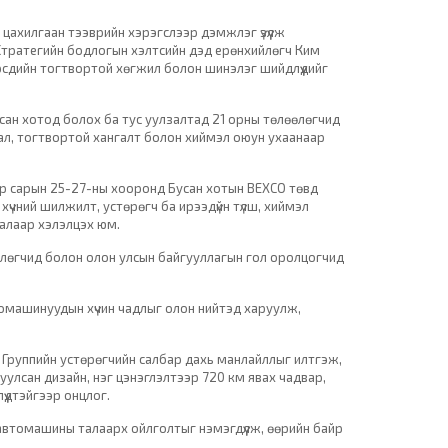
цахилгаан тээврийн хэрэгслээр дэмжлэг үзүүлж
 Стратегийн бодлогын хэлтсийн дэд ерөнхийлөгч Ким
өрсдийн тогтвортой хөгжил болон шинэлэг шийдлүүдийг
сан хотод болох ба тус уулзалтад 21 орны төлөөлөгчид
дал, тогтвортой хангалт болон хиймэл оюун ухаанаар
8-р сарын 25-27-ны хооронд Бусан хотын BEXCO төвд
үчний шилжилт, устөрөгч ба ирээдүйн түлш, хиймэл
талаар хэлэлцэх юм.
өлөгчид болон олон улсын байгууллагын гол оролцогчид
томашинуудын хүчин чадлыг олон нийтэд харуулж,
ь Группийн устөрөгчийн салбар дахь манлайллыг илтгэж,
уулсан дизайн, нэг цэнэглэлтээр 720 км явах чадвар,
үүдтэйгээр онцлог.
 автомашины талаарх ойлголтыг нэмэгдүүлж, өөрийн байр