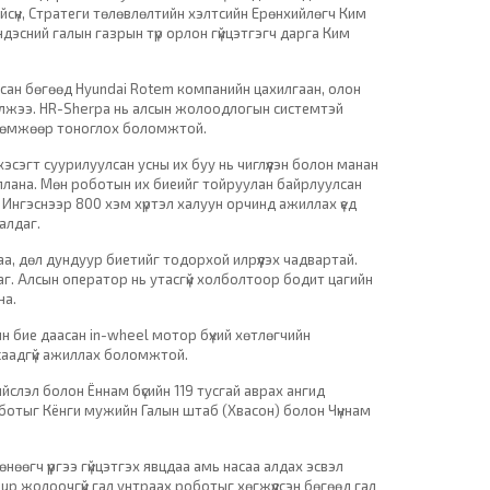
йсүн, Стратеги төлөвлөлтийн хэлтсийн Ерөнхийлөгч Ким
ндэсний галын газрын түр орлон гүйцэтгэгч дарга Ким
сан бөгөөд Hyundai Rotem компанийн цахилгаан, олон
лжээ. HR-Sherpa нь алсын жолоодлогын системтэй
өрөмжөөр тоноглох боломжтой.
эсэгт суурилуулсан усны их буу нь чиглүүлэн болон манан
ллана. Мөн роботын их биеийг тойруулан байрлуулсан
. Ингэснээр 800 хэм хүртэл халуун орчинд ажиллах үед
алдаг.
а, дөл дундуур биетийг тодорхой илрүүлэх чадвартай.
даг. Алсын оператор нь утасгүй холболтоор бодит цагийн
на.
йн бие даасан in-wheel мотор бүхий хөтлөгчийн
 саадгүй ажиллах боломжтой.
йслэл болон Ённам бүсийн 119 тусгай аврах ангид
ботыг Кёнги мужийн Галын штаб (Хвасон) болон Чүннам
нөөгч үүргээ гүйцэтгэх явцдаа амь насаа алдах эсвэл
p жолоочгүй гал унтраах роботыг хөгжүүлсэн бөгөөд гал