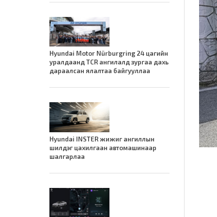
Hyundai Motor Nürburgring 24 цагийн
уралдаанд TCR ангилалд зургаа дахь
дараалсан ялалтаа байгууллаа
Hyundai INSTER жижиг ангиллын
шилдэг цахилгаан автомашинаар
шалгарлаа