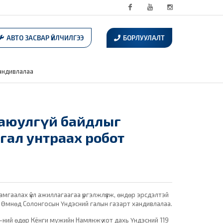
Facebook
Youtube
Instagram
АВТО ЗАСВАР ҮЙЛЧИЛГЭЭ
БОРЛУУЛАЛТ
хандивлалаа
н аюулгүй байдлыг
гал унтраах робот
мгаалах үйл ажиллагаагаа үргэлжлүүлж, өндөр эрсдэлтэй
 Өмнөд Солонгосын Үндэсний галын газарт хандивлалаа.
ний өдөр Кёнги мужийн Намянжү хот дахь Үндэсний 119