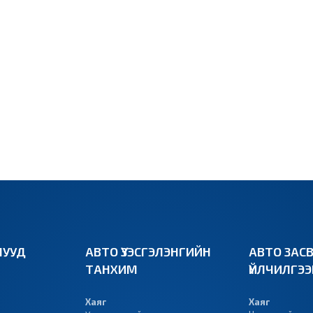
УУД
АВТО ҮЗЭСГЭЛЭНГИЙН
АВТО ЗАС
ТАНХИМ
ҮЙЛЧИЛГЭ
Хаяг
Хаяг