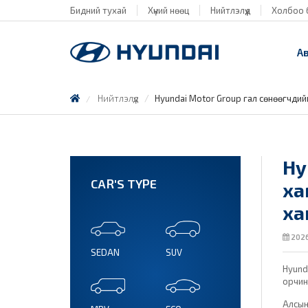
Бидний тухай
Хүний нөөц
Нийтлэлүүд
Холбоо 
А
Нийтлэлүүд
Hyundai Motor Group гал сөнөөгчди
Hy
CAR'S TYPE
ха
ха
2026
SEDAN
SUV
Hyund
орчин
Алсын