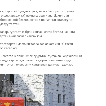
х эрсдэлтэй бүсэд нэвтрэх, аврах баг орохоос өмнө
й, өндөр эрсдэлтэй нөхцөлд ашиглана. Цахилгаан
лах боломжтой бөгөөд дотоод шаталтын хөдөлгүүртэй
давуу талтай.
аавар, сургалтыг бүрэн хангаж өгсөн бөгөөд цаашид
вартай ажиллагааг хангах юм.
, тогтвортой дэлхийн төлөө зөв алхам хийнэ” гэсэн
эг хэсэг юм.
Universe Mobile Office суурьтай, тусгайлан өөрчилсөн 10
ргадугаар сард ашиглалтад орох, гал сөнөөгчдөд
йн тоног төхөөрөмж хандивлан дэмжлэг үзүүлэхээр