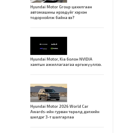
Hyundai Motor Group цахилгаан
автомашины ирээдүйг хэрхэн
тодорхойлж байна вэ?
Hyundai Motor, Kia болон NVIDIA
хамтын ажиллагаагаа өргөжүүллээ.
Hyundai Motor 2026 World Car
Awards-ийн гурван төрөлд дэлхийн
шилдэг 3-т шалгарлаа