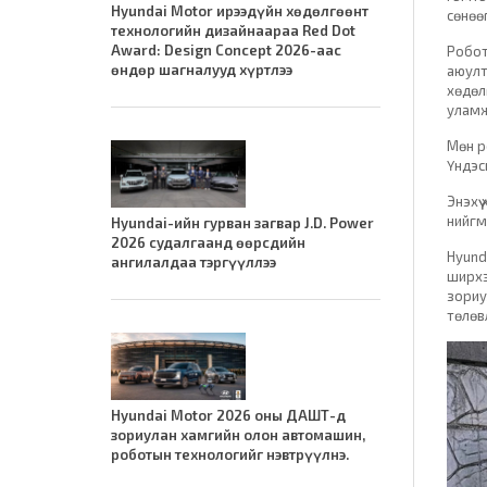
Hyundai Motor ирээдүйн хөдөлгөөнт
сөнөөг
технологийн дизайнаараа Red Dot
Award: Design Concept 2026-аас
Робот
өндөр шагналууд хүртлээ
аюулт
хөдөл
уламж
Мөн р
Үндэс
Энэхү
нийгм
Hyundai-ийн гурван загвар J.D. Power
2026 судалгаанд өөрсдийн
Hyund
ангилалдаа тэргүүллээ
ширхэ
зориу
төлөв
Hyundai Motor 2026 оны ДАШТ-д
зориулан хамгийн олон автомашин,
роботын технологийг нэвтрүүлнэ.