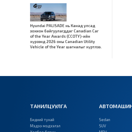
Hyundai PALISADE нь Канад улсад
зохион байгуулагддаг Canadian Car
of the Year Awards (CCOTY)-ийн
хүрээнд 2026 оны Canadian Utility
Vehicle of the Year шагналыг хүртлээ.
ТАНИЛЦУУЛГА
АВТОМАШИН
Бидний тухай
Sedan
Мэдээ мэдээлэл
SUV