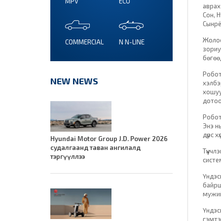
MPV
ECO
аврах
Сон, 
Сынрё
Жолоо
COMMERCIAL
N N-LINE
зориу
бөгөө
Робот
NEW NEWS
хэлбэ
хошуу
дотоо
Робот
Энэ н
дүрс 
Hyundai Motor Group J.D. Power 2026
судалгаанд таван ангилалд
Түүнч
тэргүүллээ
систе
Үндэс
байрш
мужий
Үндэсн
гэмтэ