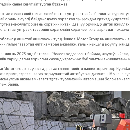
чдийн санал хүсэлтийг тусган бүтээжээ.
ыг их хэмжээний галын эхний шатны унтраалт хийх, барилгын нуралт үүсэ
ай орчны аюулгүй байдлыг үнэлэх зэрэг гал сөнөөгчдөд хүрэхэд хүндрэлтэ
гүүртэй энэхүү платформ нь хорт хий ихтэй, давчуу орчинд үр дүнтэй ажил
лалт гал унтраах тээврийн хэрэгслийн хэрэглээг хязгаарладаг нөхцөлд 
оботыг үр ашигтай ашиглахын тулд Hyundai Motor Group нь ашиглалтын з
ний галын газартай нягт хамтран ажиллаж, галын нөхцөлд аюулгүй, найд
ү хандив нь 2023 онд баталсан “Чөлөөт хөдөлгөөнт байдал, аюулгүй нийгэм
ийн хариуцлагын зорилгын хүрээнд хэрэгжиж буй хамтын ажиллагааны н
ai Motor Group нь үүнээс гадна гал сөнөөгчдийг дэмжих зорилгоор Hyundai 
г амралт, сэргээн засах зориулалттай автобус хандивласан. Мөн энэ зу
лсан улсын анхны эмнэлэгт түргэн тусламжийн автомашин болон эмнэлги
лөж байна.