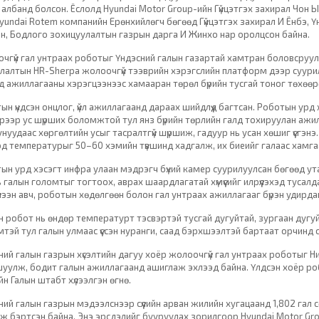
 албанд болсон. Ёслолд Hyundai Motor Group-ийн Гүйцэтгэх захирал Чон Ы
Hyundai Rotem компанийн Ерөнхийлөгч бөгөөд Гүйцэтгэх захирал И Ёнбэ, Ү
н, Бодлого зохицуулалтын газрын дарга И Жинхо нар оролцсон байна.
чгүй гал унтраах роботыг Үндэсний галын газартай хамтран боловсруул
лалтын HR-Sherpa жолоочгүй тээврийн хэрэгслийн платформ дээр суури
д ажиллагааны хэрэгцээнээс хамааран төрөл бүрийн тусгай тоног төхө
ын үндсэн онцлог, үйл ажиллагаанд дараах шийдлүүд багтсан. Роботын урд х
рээр ус шүрших боломжтой тул янз бүрийн төрлийн галд тохируулан ажи
нуудаас хөргөлтийн усыг тасралтгүй шүршиж, гадуур нь усан хөшиг үүсгэнэ
д температурыг 50–60 хэмийн түвшинд хадгалж, их биеийг галаас хамга
ын урд хэсэгт инфра улаан мэдрэгч бүхий камер суурилуулсан бөгөөд ута
ь галын голомтыг тогтоох, аврах шаардлагатай хүмүүсийг илрүүлэхэд тусал
хүлээн авч, роботын хөдөлгөөн болон гал унтраах ажиллагааг бүрэн удирда
лэн робот нь өндөр температурт тэсвэртэй тусгай дугуйтай, зургаан дугу
мтэй тул галын улмаас үүссэн нуранги, саад бэрхшээлтэй бартаат орчинд
ний галын газрын хүсэлтийн дагуу хоёр жолоочгүй гал унтраах роботыг Ни
уулж, бодит галын ажиллагаанд ашиглаж эхлээд байна. Үлдсэн хоёр ро
н Галын штабт хүлээлгэн өгнө.
ий галын газрын мэдээлснээр сүүлийн арван жилийн хугацаанд 1,802 гал сө
ж бэртсэн байна. Энэ эрсдэлийг бууруулах зорилгоор Hyundai Motor Grou