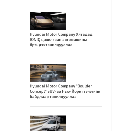
Hyundai Motor Company Хятадад
IONIQ цахилгаан автомашины
брэндээ танилцууллаа.
Hyundai Motor Company “Boulder
Concept” SUV-аа Нью-Йоркт гэнэтийн
байдлаар танилцууллаа