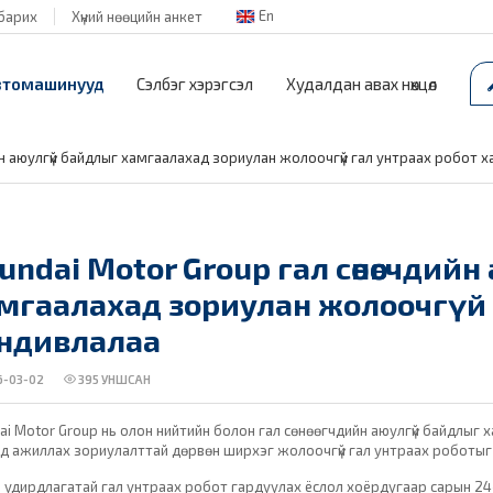
En
барих
Хүний нөөцийн анкет
втомашинууд
Сэлбэг хэрэгсэл
Худалдан авах нөхцөл
йн аюулгүй байдлыг хамгаалахад зориулан жолоочгүй гал унтраах робот 
undai Motor Group гал сөнөөгчдий
мгаалахад зориулан жолоочгүй 
ндивлалаа
-03-02
395
УНШСАН
ai Motor Group нь олон нийтийн болон гал сөнөөгчдийн аюулгүй байдлыг ха
д ажиллах зориулалттай дөрвөн ширхэг жолоочгүй гал унтраах роботыг
 удирдлагатай гал унтраах робот гардуулах ёслол хоёрдугаар сарын 24-