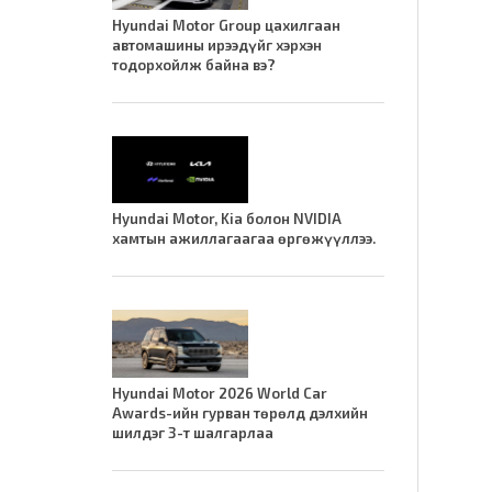
Hyundai Motor Group цахилгаан
автомашины ирээдүйг хэрхэн
тодорхойлж байна вэ?
Hyundai Motor, Kia болон NVIDIA
хамтын ажиллагаагаа өргөжүүллээ.
Hyundai Motor 2026 World Car
Awards-ийн гурван төрөлд дэлхийн
шилдэг 3-т шалгарлаа