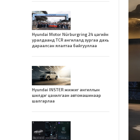
Hyundai Motor Nürburgring 24 цагийн
уралдаанд TCR ангилалд зургаа дахь
дараалсан ялалтаа байгууллаа
Hyundai INSTER жижиг ангиллын
шилдэг цахилгаан автомашинаар
шалгарлаа