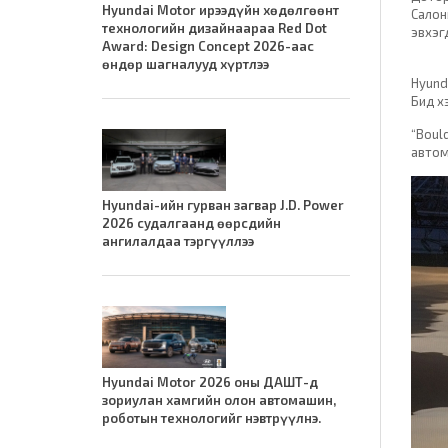
Hyundai Motor ирээдүйн хөдөлгөөнт
Салон
технологийн дизайнаараа Red Dot
эвхэг
Award: Design Concept 2026-аас
өндөр шагналууд хүртлээ
Hyund
Бид х
“Boul
автом
Hyundai-ийн гурван загвар J.D. Power
2026 судалгаанд өөрсдийн
ангилалдаа тэргүүллээ
Hyundai Motor 2026 оны ДАШТ-д
зориулан хамгийн олон автомашин,
роботын технологийг нэвтрүүлнэ.