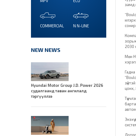
MPV
ECO
замд 
“Boul
илэрх
сонир
COMMERCIAL
N N-LINE
Компа
зорьж
2030 
NEW NEWS
Мөн H
хэрэг
Гадна
“Boul
зүйтэ
Hyundai Motor Group J.D. Power 2026
цонх,
судалгаанд таван ангилалд
тэргүүллээ
Түүнч
барта
автом
Энэхү
систе
Дотор