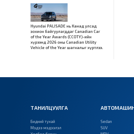
Hyundai PALISADE нь Канад улсад
зохион байгуулагддаг Canadian Car
of the Year Awards (CCOTY)-ийн
хүрээнд 2026 оны Canadian Utility
Vehicle of the Year шагналыг хүртлээ.
ТАНИЛЦУУЛГА
АВТОМАШИН
Бидний тухай
Sedan
Мэдээ мэдээлэл
SUV