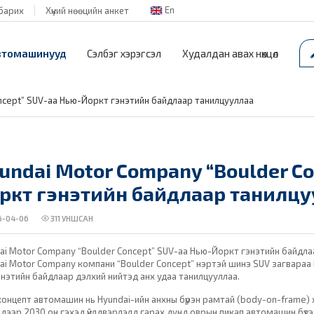
En
барих
Хүний нөөцийн анкет
втомашинууд
Сэлбэг хэрэгсэл
Худалдан авах нөхцөл
ncept” SUV-аа Нью-Йоркт гэнэтийн байдлаар танилцууллаа
undai Motor Company “Boulder Co
ркт гэнэтийн байдлаар танилцу
-04-06
311
УНШСАН
ai Motor Company “Boulder Concept” SUV-аа Нью-Йоркт гэнэтийн байдл
ai Motor Company компани “Boulder Concept” нэртэй шинэ SUV загвараа N
гэнэтийн байдлаар дэлхий нийтэд анх удаа танилцууллаа.
ү концепт автомашин нь Hyundai-ийн анхны бүрэн рамтай (body-on-frame
 дээр 2030 он гэхэд үйлдвэрлэлд гарах дунд оврын пикап автомашин бүтэ