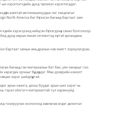
У-ын хэрэглэгчдийн дунд түгээмэл хэрэглэгддэг.
ирээдүйн рамтай автомашинуудын чиг хандлагыг
gn North America баг бүтээсэн бөгөөд бартаат зам
гчдийн хэрэгцээнд нийцсэн бүтээгдэхүүн санал болгохоор
бид дунд оврын пикап сегментэд хүчтэй өрсөлдөнө.
э бол бартаат замын амьдралын хэв маягт зориулагдсан,
рласан бөгөөд ган материалын бат бөх, уян чанарыг гоо
йн харагдах орчныг бүрдүүлдэг. Мөн дээврийн нэмэлт
авцан зэрэг шийдлүүдтэй.
ойдог арын хаалга, доош буудаг арын шил зэрэг нь
 нь гэрэл ойлгогч материалтай тул харанхуйд
өхцөлд тохируулан жолоочид зөвлөгөө өгдөг дижитал