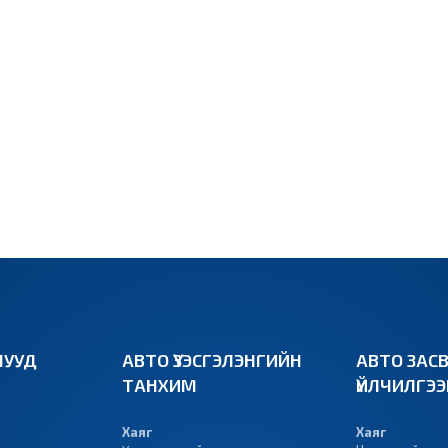
УУД
АВТО ҮЗЭСГЭЛЭНГИЙН
АВТО ЗАС
ТАНХИМ
ҮЙЛЧИЛГЭ
Хаяг
Хаяг