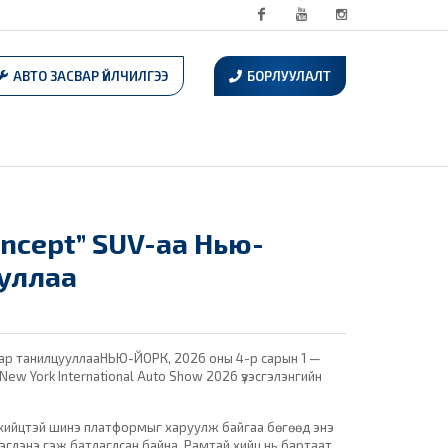
Facebook
Youtube
Instagram
АВТО ЗАСВАР ҮЙЛЧИЛГЭЭ
БОРЛУУЛАЛТ
ncept” SUV-аа Нью-
уллаа
аар танилцууллааНЬЮ-ЙОРК, 2026 оны 4-р сарын 1 —
ew York International Auto Show 2026 үзэсгэлэнгийн
) хийцтэй шинэ платформыг харуулж байгаа бөгөөд энэ
эгдэнэ гэж батлагдсан байна. Рамтай хийц нь бартаат