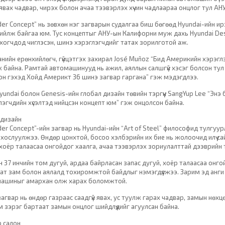
явах чадвар, чирэх болон ачаа тээвэрлэх хүчин чадлаараа онцлог тул АН
der Concept” нь зөвхөн нэг загварын судалгаа биш бөгөөд Hyundai-ийн 
ийлж байгаа юм. Тус концептыг АНУ-ын Калифорни муж дахь Hyundai Desi
хогчдод чиглэсэн, шинэ хэрэглэгчдийг татах зорилготой аж.
нийн ерөнхийлөгч, гүйцэтгэх захирал José Muñoz “Бид Америкийн хэрэглэ
 байна. Рамтай автомашинууд нь ажил, аяллын салшгүй хэсэг болсон тул 
он гэхэд Хойд Америкт 36 шинэ загвар гаргана” гэж мэдэгдлээ.
yundai болон Genesis-ийн глобал дизайн төвийн тэргүүн SangYup Lee “Эн
лэгчдийн хүсэлтэд нийцсэн концепт юм” гэж онцолсон байна.
 дизайн
der Concept”-ийн загвар нь Hyundai-ийн “Art of Steel” философид тулгуу
й хослуулжээ. Өндөр цонхтой, босоо хэлбэрийн их бие нь жолоочид илүү са
 хоёр талаасаа онгойдог хаалга, ачаа тээвэрлэх зориулалттай дээврийн т
лэн 37 инчийн том дугуй, ардаа байрласан запас дугуй, хоёр талаасаа онг
ат зам болон аялалд тохиромжтой байдлыг нэмэгдүүлжээ. Зарим эд анги
ашиныг амархан олж харах боломжтой.
ү загвар нь өндөр газраас саадгүй явах, ус туулж гарах чадвар, замын н
м зэрэг бартаат замын онцлог шийдлүүдийг агуулсан байна.
 салон