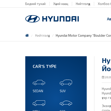
Бидний тухай
Хүний нөөц
Нийтлэлүүд
Холбоо 
А
Нийтлэлүүд
Hyundai Motor Company “Boulder Co
Hy
CAR'S TYPE
Йо
2026
Hyund
SEDAN
SUV
Hyund
үеэр 
Энэхү
суурь