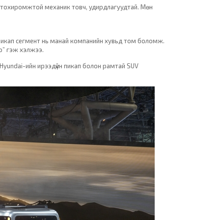
д тохиромжтой механик товч, удирдлагуудтай. Мөн
 пикап сегмент нь манай компанийн хувьд том боломж.
о” гэж хэлжээ.
Hyundai-ийн ирээдүйн пикап болон рамтай SUV