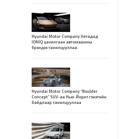
Hyundai Motor Company Хятадад
IONIQ цахилгаан автомашины
брэндээ танилцууллаа.
Hyundai Motor Company “Boulder
Concept” SUV-аа Нью-Йоркт гэнэтийн
байдлаар танилцууллаа