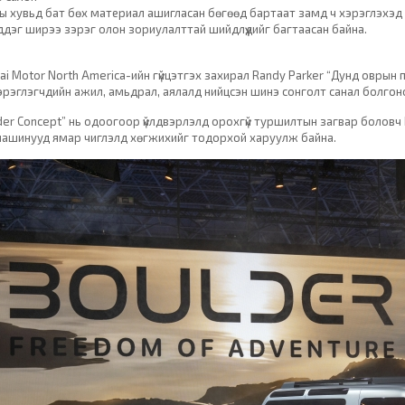
ы хувьд бат бөх материал ашигласан бөгөөд бартаат замд ч хэрэглэхэ
ддэг ширээ зэрэг олон зориулалттай шийдлүүдийг багтаасан байна.
ai Motor North America-ийн гүйцэтгэх захирал Randy Parker “Дунд оврын
эрэглэгчдийн ажил, амьдрал, аялалд нийцсэн шинэ сонголт санал болгон
der Concept” нь одоогоор үйлдвэрлэлд орохгүй туршилтын загвар боловч 
ашинууд ямар чиглэлд хөгжихийг тодорхой харуулж байна.