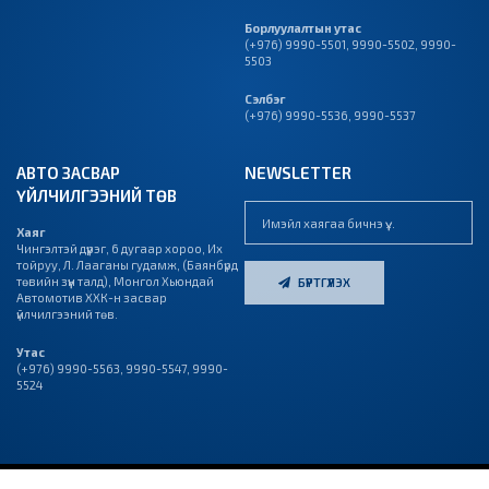
Борлуулалтын утас
(+976) 9990-5501
,
9990-5502
,
9990-
5503
Сэлбэг
(+976) 9990-5536
,
9990-5537
АВТО ЗАСВАР
NEWSLETTER
ҮЙЛЧИЛГЭЭНИЙ ТӨВ
Хаяг
Чингэлтэй дүүрэг, 6 дугаар хороо, Их
тойруу, Л. Лааганы гудамж, (Баянбүрд
төвийн зүүн талд), Монгол Хьюндай
БҮРТГҮҮЛЭХ
Автомотив ХХК-н засвар
үйлчилгээний төв.
Утас
(+976)
9990-5563
,
9990-5547
,
9990-
5524
© 2023 “МОНГОЛ ХЬЮНДАЙ АВТОМОТИВ” ХХК, БҮХ ЭРХ
ВЭБ САЙТ
ЫГ:
ГРИЙН
ДУУДЛАГЫН