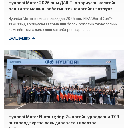
Hyundai Motor 2026 оны ДАШТ-д зориулан хамгийн
олон автомашин, роботын технологийг нэвтрүүлнэ.
Hyundai Motor компани өнөөдөр 2026 оны FIFA World Cup™
тэмцээнд зориулсан автомашин болон роботын технологийн
хамгийн том хэмжээний хөтөлбөрөө зарлалаа
ЦААШ УНШИХ
Hyundai Motor Nürburgring 24 цагийн уралдаанд TCR
ангилалд зургаа дахь дараалсан ялалтаа