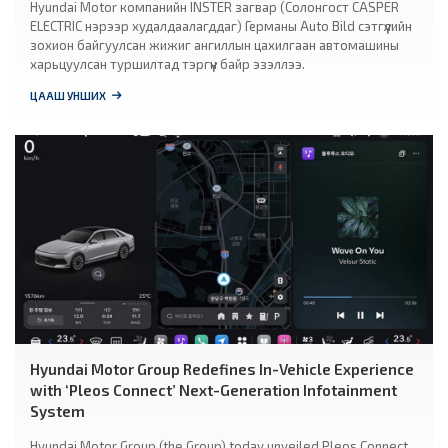
Hyundai Motor компанийн INSTER загвар (Солонгост CASPER
ELECTRIC нэрээр худалдаалагддаг) Германы Auto Bild сэтгүүлийн
зохион байгуулсан жижиг ангиллын цахилгаан автомашины
харьцуулсан туршилтад тэргүүн байр эзэллээ.
ЦААШ УНШИХ
Hyundai Motor Group Redefines In-Vehicle Experience
with ‘Pleos Connect’ Next-Generation Infotainment
System
Hyundai Motor Group (the Group) today unveiled Pleos Connect,