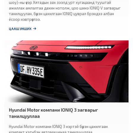
шоу)-ны үеэр Хятадын зах зээлд урт хугацаанд тууштай
ажиллах амлалтаа дахин нотолж, цоо шинэ IONIQ V загварыг
танилцуулан, бүрэн цахилгаан IONIQ цуврал брэндээ албан
ёсоор нэвтрүүллээ.
ЦААШ УНШИХ
Hyundai Motor компани IONIQ 3 загварыг
танилцууллаа
Hyundai Motor компани IONIQ 3 нэртэй бүрэн цахилгаан
компакт хэтчбэк автомашинаа танилцууллаа.