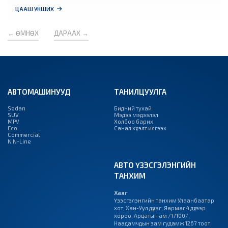
ЦААШ УНШИХ
←
ӨМНӨХ
ДАРААХ
→
АВТОМАШИНУУД
ТАНИЛЦУУЛГА
Sedan
Бидний тухай
SUV
Мэдээ мэдээлэл
MPV
Холбоо барих
Eco
Санал хүсэлт илгээх
Commercial
N N-Line
АВТО ҮЗЭСГЭЛЭНГИЙН
ТАНХИМ
Хаяг
Үзэсгэлэнгийн танхим Улаанбаатар
хот, Хан-Уул дүүрэг, Яармаг 4 дүгээр
хороо, Арцатын ам /17100/,
Наадамчдын зам гудамж 1267 тоот