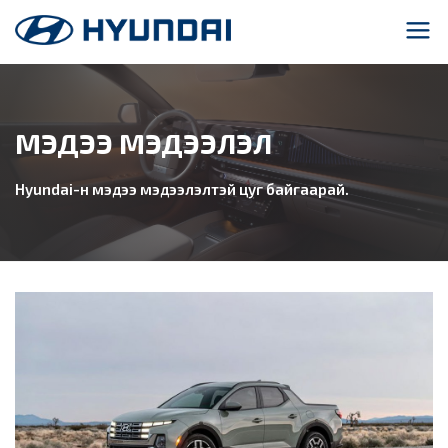
МЭДЭЭ МЭДЭЭЛЭЛ
Hyundai-н мэдээ мэдээлэлтэй цуг байгаарай.