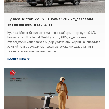
Hyundai Motor Group J.D. Power 2026 судалгаанд
таван ангилалд тэргүүллээ
Hyundai Motor Group автомашины салбарын нэр хүндтэй J.D.
Power 2026 U.S. Initial Quality Study (IQS) судалгаанд
бүтээгдэхүүний чанараараа өндөр үнэлгээ авч, өөрийн ангилалдаа
хамгийн бага асуудал бүртгүүлсэн автомашинуудаараа нийт
таван сегментийн шагнал хүртлээ.
ЦААШ УНШИХ