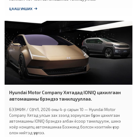
ЦААШ УНШИХ
Hyundai Motor Company Хятадад IONIQ цахилгаан
автомашины брэндээ танилцууллаа.
БЭЭЖИН / СӨҮЛ, 2026 оны 4-р сарын 10 — Hyundai Motor
Company Хятад улсын зах зээлд зориулсан бүрэн цахилгаан
автомашины IONIQ брэндээ албан ёсоор танилцуулж, шинэ
хоёр концепц автомашинаа Бээжинд болсон нээлтийн үеэр
олон нийтэд үзүүллээ.