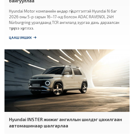
байгууллаа
Hyundai Motor компанийн өндөр гүйцэтгэлтэй Hyundai N баг
2026 оны 5-р сарын 16–17-нд болсон ADAC RAVENOL 24H
Nürburgring уралдаанд TCR ангилалд зургаа дахь дараалсан
түрүүгээ хүртлээ.
ЦААШ УНШИХ
Hyundai INSTER жижиг ангиллын шилдэг цахилгаан
автомашинаар шалгарлаа