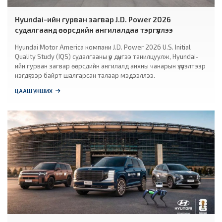
Hyundai-ийн гурван загвар J.D. Power 2026
судалгаанд өөрсдийн ангилалдаа тэргүүллээ
Hyundai Motor America компани J.D. Power 2026 U.S. Initial
Quality Study (IQS) судалгааны үр дүнгээ танилцуулж, Hyundai-
ийн гурван загвар өөрсдийн ангилалд анхны чанарын үзүүлэлтээр
нэгдүгээр байрт шалгарсан талаар мэдээллээ.
ЦААШ УНШИХ