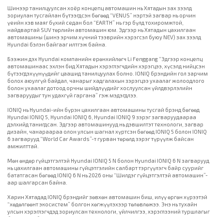
Шинээр танилцуулсан хоёр концепц автомашин нь Хятадын зах зээлд
зориулан тусгайлан бүтээгдсэн бөгөөд “VENUS” нэртэй загвар нь орчин
үеийн хэв маяг бүхий седан бол “EARTH” нь гэр бүлд тохиромжтой,
найдвартай SUV төрлийн автомашин юм. Эдгээр нь Хятадын цахилгаан
автомашины (шинэ эрчим хүчний тээврийн хэрэгсэл буюу NEV) зах зээлд
Hyundai бэлэн байгааг илтгэж байна.
Бээжин дэх Hyundai компанийн ерөнхийлөгч Li Fenggang “Эдгээр концепц
автомашинаас эхлэн бид Хятадын хэрэглэгчдийн хэрэгцээ, хүсэлд нийцсэн
бүтээгдэхүүнүүдийг цаашид танилцуулах болно. IONIQ брэндийн гол зарчим
болох аюулгүй байдал, чанарыг хадгалахын зэрэгцээ ухаалаг жолоодлого
болон ухаалаг дотоод орчны шийдлүүдийг хослуулсан үйлдвэрлэлийн
загваруудыг тун удахгүй гаргана” гэж мэдэгдлээ.
IONIQ нь Hyundai-ийн бүрэн цахилгаан автомашины тусгай брэнд бөгөөд
Hyundai IONIQ 5, Hyundai IONIQ 6, Hyundai IONIQ 9 зэрэг загваруудаараа
дэлхийд танигдсан. Эдгээр автомашинууд нь дэвшилтэт технологи, загвар
дизайн, чанараараа олон улсын шагнал хүртсэн бөгөөд IONIQ 5 болон IONIQ
6 загварууд “World Car Awards”-т гурван төрөлд зэрэг түрүүлж байсан
амжилттай.
Мөн өндөр гүйцэтгэлтэй Hyundai IONIQ 5 N болон Hyundai IONIQ 6 N загварууд
нь цахилгаан автомашины гүйцэтгэлийн салбарт тэргүүлэгч байр суурийг
бататгасан бөгөөд IONIQ 6 N нь 2026 оны “Шилдэг гүйцэтгэлтэй автомашин”-
аар шалгарсан байна.
Харин Хятадад IONIQ брэндийг зөвхөн автомашин биш, илүү өргөн хүрээтэй
“хөдөлгөөнт экосистем” болгон хөгжүүлэхээр төлөвлөжээ. Энэ нь тухайн
улсын хэрэглэгчдэд зориулсан технологи, үйлчилгээ, хэрэглээний туршлагыг