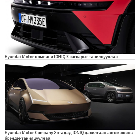
Hyundai Motor компани IONIQ 3 загварыг танилцууллаа
Hyundai Motor Company Хятадад IONIQ цахилгаан автомашины
брэндээ танилцууллаа.