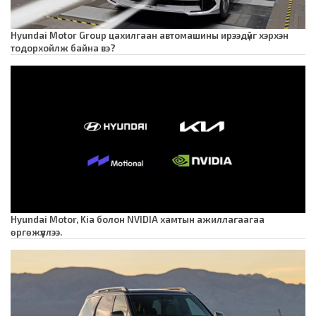
Hyundai Motor Group цахилгаан автомашины ирээдүйг хэрхэн
тодорхойлж байна вэ?
Hyundai Motor, Kia болон NVIDIA хамтын ажиллагаагаа
өргөжүүллээ.