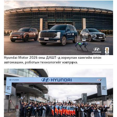
Hyundai Motor 2026 оны ДАШТ-д зориулан хамгийн олон
автомашин, роботын технологийг нэвтрүүлнэ.