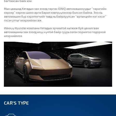
багтаасан байх юм.
Мөн цаашид Хятадын зах зээлд гаргах IONIQ автомашинуудыг “гаригийн
нэрээр” нэрлэх шинэ арга барил нэвтрүүлэхээр болсон байна. Энэ нь
автомашин бүр хэрэглэгчийг төвд нь байрлуулсан “ертөнцийн нэг хэсэг”
гэсэн утгыг илэрхийлэх аж.
Ийнхүү Hyundai компани Хятадын эрчимтэй хөгжиж буй цахилгаан
автомашины зах зээлд илүү хүчтэй байр суурь эзлэх зорилгоо тодорхой
илэрхийллээ.
CAR'S TYPE