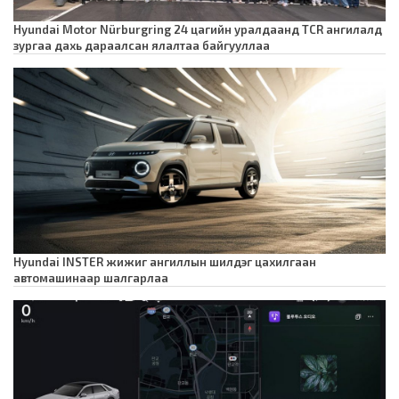
Hyundai Motor Nürburgring 24 цагийн уралдаанд TCR ангилалд
зургаа дахь дараалсан ялалтаа байгууллаа
Hyundai INSTER жижиг ангиллын шилдэг цахилгаан
автомашинаар шалгарлаа