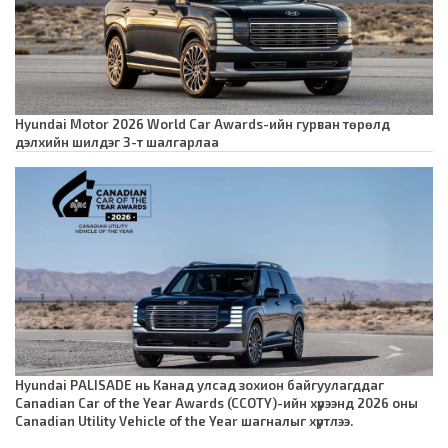
Hyundai Motor 2026 World Car Awards-ийн гурван төрөлд
дэлхийн шилдэг 3-т шалгарлаа
Hyundai PALISADE нь Канад улсад зохион байгуулагддаг
Canadian Car of the Year Awards (CCOTY)-ийн хүрээнд 2026 оны
Canadian Utility Vehicle of the Year шагналыг хүртлээ.