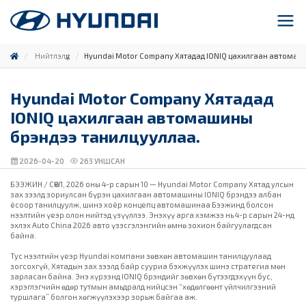
Нийтлэлүүд
Hyundai Motor Company Хятадад IONIQ цахилгаан автомаш
Hyundai Motor Company Хятадад
IONIQ цахилгаан автомашины
брэндээ танилцууллаа.
2026-04-20
263
УНШСАН
БЭЭЖИН / СӨҮЛ, 2026 оны 4-р сарын 10 — Hyundai Motor Company Хятад улсын
зах зээлд зориулсан бүрэн цахилгаан автомашины IONIQ брэндээ албан
ёсоор танилцуулж, шинэ хоёр концепц автомашинаа Бээжинд болсон
нээлтийн үеэр олон нийтэд үзүүллээ. Энэхүү арга хэмжээ нь 4-р сарын 24-нд
эхлэх Auto China 2026 авто үзэсгэлэнгийн өмнө зохион байгуулагдсан
байна.
Тус нээлтийн үеэр Hyundai компани зөвхөн автомашин танилцуулаад
зогсохгүй, Хятадын зах зээлд байр сууриа бэхжүүлэх шинэ стратегиа мөн
зарласан байна. Энэ хүрээнд IONIQ брэндийг зөвхөн бүтээгдэхүүн бус,
хэрэглэгчийн өдөр тутмын амьдралд нийцсэн “хөдөлгөөнт үйлчилгээний
туршлага” болгон хөгжүүлэхээр зорьж байгаа аж.