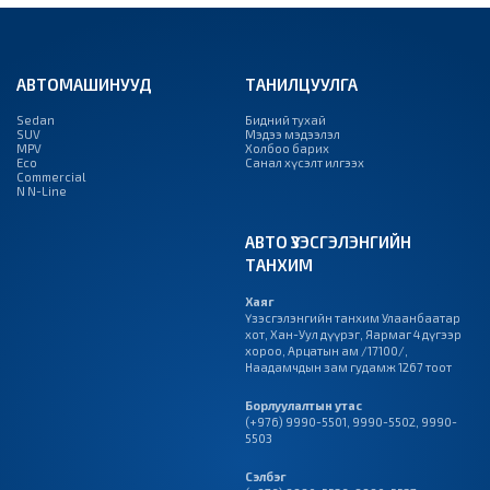
АВТОМАШИНУУД
ТАНИЛЦУУЛГА
Sedan
Бидний тухай
SUV
Мэдээ мэдээлэл
MPV
Холбоо барих
Eco
Санал хүсэлт илгээх
Commercial
N N-Line
АВТО ҮЗЭСГЭЛЭНГИЙН
ТАНХИМ
Хаяг
Үзэсгэлэнгийн танхим Улаанбаатар
хот, Хан-Уул дүүрэг, Яармаг 4 дүгээр
хороо, Арцатын ам /17100/,
Наадамчдын зам гудамж 1267 тоот
Борлуулалтын утас
(+976) 9990-5501
,
9990-5502
,
9990-
5503
Сэлбэг