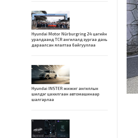
Hyundai Motor Nürburgring 24 цагийн
уралдаанд TCR ангилалд зургаа дахь
дараалсан ялалтаа байгууллаа
Hyundai INSTER жижиг ангиллын
шилдэг цахилгаан автомашинаар
шалгарлаа