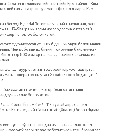
йсүн, Стратеги төлөвлөлтийн хэлтсийн Ерөнхийлөгч Ким
ндэсний галын газрын түр орлон гүйцэтгэгч дарга Ким
сан бөгөөд Hyundai Rotem компанийн цахилгаан, олон
лжээ. HR-Sherpa нь алсын жолоодлогын системтэй
өрөмжөөр тоноглох боломжтой.
эсэгт суурилуулсан усны их буу нь чиглүүлэн болон манан
ллана. Мөн роботын их биеийг тойруулан байрлуулсан
. Ингэснээр 800 хэм хүртэл халуун орчинд ажиллах үед
алдаг.
а, дөл дундуур биетийг тодорхой илрүүлэх чадвартай.
даг. Алсын оператор нь утасгүй холболтоор бодит цагийн
на.
йн бие даасан in-wheel мотор бүхий хөтлөгчийн
 саадгүй ажиллах боломжтой.
йслэл болон Ённам бүсийн 119 тусгай аврах ангид
ботыг Кёнги мужийн Галын штаб (Хвасон) болон Чүннам
нөөгч үүргээ гүйцэтгэх явцдаа амь насаа алдах эсвэл
p жолоочгүй гал унтраах роботыг хөгжүүлсэн бөгөөд гал