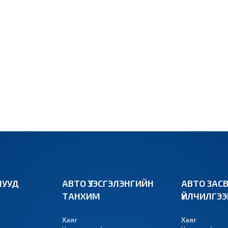
УУД
АВТО ҮЗЭСГЭЛЭНГИЙН
АВТО ЗАС
ТАНХИМ
ҮЙЛЧИЛГЭ
Хаяг
Хаяг