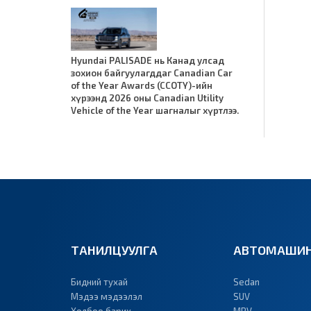
Hyundai PALISADE нь Канад улсад
зохион байгуулагддаг Canadian Car
of the Year Awards (CCOTY)-ийн
хүрээнд 2026 оны Canadian Utility
Vehicle of the Year шагналыг хүртлээ.
ТАНИЛЦУУЛГА
АВТОМАШИН
Бидний тухай
Sedan
Мэдээ мэдээлэл
SUV