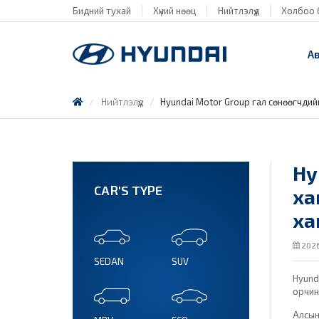
Бидний тухай
Хүний нөөц
Нийтлэлүүд
Холбоо 
А
Нийтлэлүүд
Hyundai Motor Group гал сөнөөгчди
Hy
CAR'S TYPE
ха
ха
2026
SEDAN
SUV
Hyund
орчин
Алсын