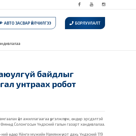
Facebook
Youtube
Instagram
АВТО ЗАСВАР ҮЙЛЧИЛГЭЭ
БОРЛУУЛАЛТ
хандивлалаа
н аюулгүй байдлыг
гал унтраах робот
мгаалах үйл ажиллагаагаа үргэлжлүүлж, өндөр эрсдэлтэй
 Өмнөд Солонгосын Үндэсний галын газарт хандивлалаа.
ний өдөр Кёнги мужийн Намянжү хот дахь Үндэсний 119