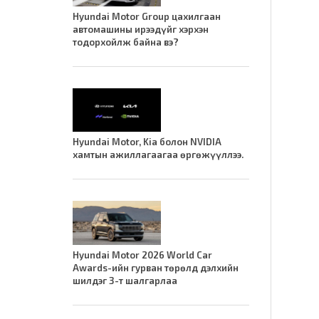
Hyundai Motor Group цахилгаан
автомашины ирээдүйг хэрхэн
тодорхойлж байна вэ?
Hyundai Motor, Kia болон NVIDIA
хамтын ажиллагаагаа өргөжүүллээ.
Hyundai Motor 2026 World Car
Awards-ийн гурван төрөлд дэлхийн
шилдэг 3-т шалгарлаа