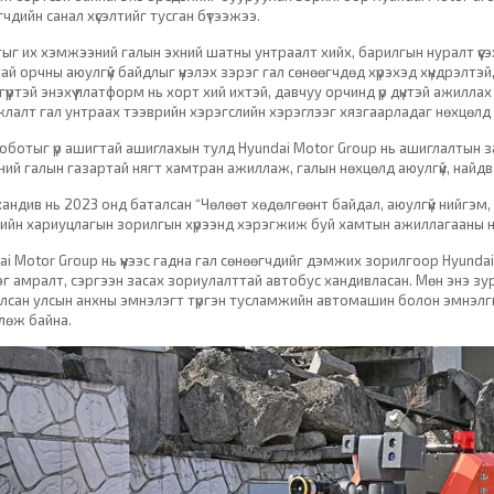
чдийн санал хүсэлтийг тусган бүтээжээ.
ыг их хэмжээний галын эхний шатны унтраалт хийх, барилгын нуралт үүсэ
ай орчны аюулгүй байдлыг үнэлэх зэрэг гал сөнөөгчдөд хүрэхэд хүндрэлтэ
гүүртэй энэхүү платформ нь хорт хий ихтэй, давчуу орчинд үр дүнтэй ажил
лалт гал унтраах тээврийн хэрэгслийн хэрэглээг хязгаарладаг нөхцөлд 
оботыг үр ашигтай ашиглахын тулд Hyundai Motor Group нь ашиглалтын з
ний галын газартай нягт хамтран ажиллаж, галын нөхцөлд аюулгүй, найд
ү хандив нь 2023 онд баталсан “Чөлөөт хөдөлгөөнт байдал, аюулгүй нийгэм
ийн хариуцлагын зорилгын хүрээнд хэрэгжиж буй хамтын ажиллагааны н
ai Motor Group нь үүнээс гадна гал сөнөөгчдийг дэмжих зорилгоор Hyundai 
г амралт, сэргээн засах зориулалттай автобус хандивласан. Мөн энэ зу
лсан улсын анхны эмнэлэгт түргэн тусламжийн автомашин болон эмнэлги
лөж байна.