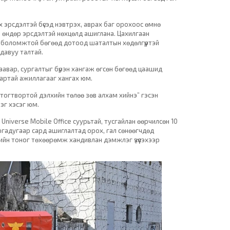
х эрсдэлтэй бүсэд нэвтрэх, аврах баг орохоос өмнө
й, өндөр эрсдэлтэй нөхцөлд ашиглана. Цахилгаан
лах боломжтой бөгөөд дотоод шаталтын хөдөлгүүртэй
давуу талтай.
аавар, сургалтыг бүрэн хангаж өгсөн бөгөөд цаашид
вартай ажиллагааг хангах юм.
, тогтвортой дэлхийн төлөө зөв алхам хийнэ” гэсэн
эг хэсэг юм.
Universe Mobile Office суурьтай, тусгайлан өөрчилсөн 10
ргадугаар сард ашиглалтад орох, гал сөнөөгчдөд
йн тоног төхөөрөмж хандивлан дэмжлэг үзүүлэхээр