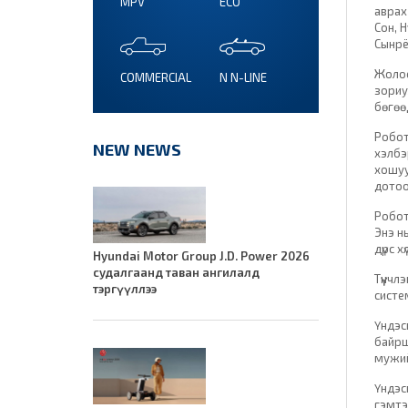
MPV
ECO
аврах
Сон, 
Сынрё
Жолоо
COMMERCIAL
N N-LINE
зориу
бөгөө
Робот
NEW NEWS
хэлбэ
хошуу
дотоо
Робот
Энэ н
дүрс 
Hyundai Motor Group J.D. Power 2026
судалгаанд таван ангилалд
Түүнч
тэргүүллээ
систе
Үндэс
байрш
мужий
Үндэсн
гэмтэ