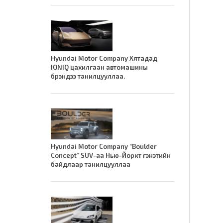
Hyundai Motor Company Хятадад
IONIQ цахилгаан автомашины
брэндээ танилцууллаа.
Hyundai Motor Company “Boulder
Concept” SUV-аа Нью-Йоркт гэнэтийн
байдлаар танилцууллаа