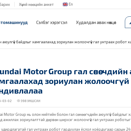
En
барих
Хүний нөөцийн анкет
втомашинууд
Сэлбэг хэрэгсэл
Худалдан авах нөхцөл
йн аюулгүй байдлыг хамгаалахад зориулан жолоочгүй гал унтраах робот 
undai Motor Group гал сөнөөгчдий
мгаалахад зориулан жолоочгүй 
ндивлалаа
-03-02
398
УНШСАН
ai Motor Group нь олон нийтийн болон гал сөнөөгчдийн аюулгүй байдлыг ха
д ажиллах зориулалттай дөрвөн ширхэг жолоочгүй гал унтраах роботыг
 удирдлагатай гал унтраах робот гардуулах ёслол хоёрдугаар сарын 24-