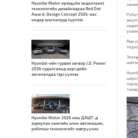
Hyundai Motor ирээдүйн хөдөлгөөнт
сөнөөг
технологийн дизайнаараа Red Dot
Award: Design Concept 2026-аас
Робот
өндөр шагналууд хүртлээ
аюулт
хөдөл
уламж
Мөн р
Үндэс
Энэхү
нийгм
Hyundai-ийн гурван загвар J.D. Power
2026 судалгаанд өөрсдийн
Hyund
ангилалдаа тэргүүллээ
ширхэ
зориу
төлөв
Hyundai Motor 2026 оны ДАШТ-д
зориулан хамгийн олон автомашин,
роботын технологийг нэвтрүүлнэ.