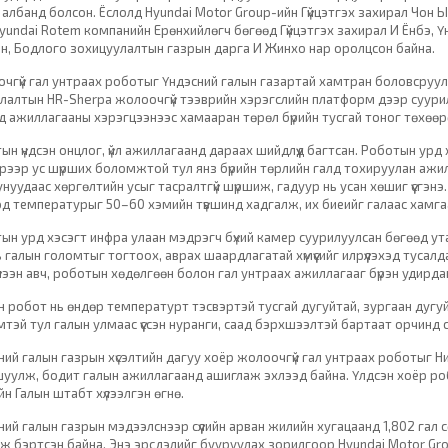
 албанд болсон. Ёслолд Hyundai Motor Group-ийн Гүйцэтгэх захирал Чон Ы
Hyundai Rotem компанийн Ерөнхийлөгч бөгөөд Гүйцэтгэх захирал И Ёнбэ, Ү
н, Бодлого зохицуулалтын газрын дарга И Жинхо нар оролцсон байна.
чгүй гал унтраах роботыг Үндэсний галын газартай хамтран боловсруул
лалтын HR-Sherpa жолоочгүй тээврийн хэрэгслийн платформ дээр суури
д ажиллагааны хэрэгцээнээс хамааран төрөл бүрийн тусгай тоног төхө
ын үндсэн онцлог, үйл ажиллагаанд дараах шийдлүүд багтсан. Роботын урд х
рээр ус шүрших боломжтой тул янз бүрийн төрлийн галд тохируулан ажи
нуудаас хөргөлтийн усыг тасралтгүй шүршиж, гадуур нь усан хөшиг үүсгэнэ
д температурыг 50–60 хэмийн түвшинд хадгалж, их биеийг галаас хамга
ын урд хэсэгт инфра улаан мэдрэгч бүхий камер суурилуулсан бөгөөд ута
ь галын голомтыг тогтоох, аврах шаардлагатай хүмүүсийг илрүүлэхэд тусал
хүлээн авч, роботын хөдөлгөөн болон гал унтраах ажиллагааг бүрэн удирда
лэн робот нь өндөр температурт тэсвэртэй тусгай дугуйтай, зургаан дугу
мтэй тул галын улмаас үүссэн нуранги, саад бэрхшээлтэй бартаат орчинд
ний галын газрын хүсэлтийн дагуу хоёр жолоочгүй гал унтраах роботыг Ни
уулж, бодит галын ажиллагаанд ашиглаж эхлээд байна. Үлдсэн хоёр ро
н Галын штабт хүлээлгэн өгнө.
ий галын газрын мэдээлснээр сүүлийн арван жилийн хугацаанд 1,802 гал сө
ж бэртсэн байна. Энэ эрсдэлийг бууруулах зорилгоор Hyundai Motor Grou