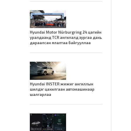
Hyundai Motor Nürburgring 24 цагийн
уралдаанд TCR ангилалд зургаа дахь
дараалсан ялалтаа байгууллаа
Hyundai INSTER жижиг ангиллын
шилдэг цахилгаан автомашинаар
шалгарлаа