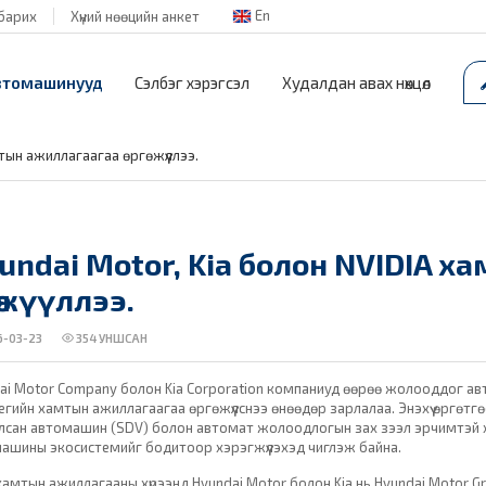
En
барих
Хүний нөөцийн анкет
втомашинууд
Сэлбэг хэрэгсэл
Худалдан авах нөхцөл
тын ажиллагаагаа өргөжүүллээ.
undai Motor, Kia болон NVIDIA 
гөжүүллээ.
-03-23
354
УНШСАН
ai Motor Company болон Kia Corporation компаниуд өөрөө жолооддог ав
егийн хамтын ажиллагаагаа өргөжүүлснээ өнөөдөр зарлалаа. Энэхүү өргө
лсан автомашин (SDV) болон автомат жолоодлогын зах зээл эрчимтэй х
ашины экосистемийг бодитоор хэрэгжүүлэхэд чиглэж байна.
ү хамтын ажиллагааны хүрээнд Hyundai Motor болон Kia нь Hyundai Motor 