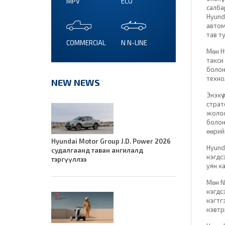
MPV
ECO
салба
Hyund
автом
тав т
COMMERCIAL
N N-LINE
Мөн H
такси
болон
техно
NEW NEWS
Энэхү
страт
жолоо
болон
өөрий
Hyundai Motor Group J.D. Power 2026
Hyund
судалгаанд таван ангилалд
нэгдс
тэргүүллээ
уян ха
Мөн N
нэгдс
нэгтг
нэвтр