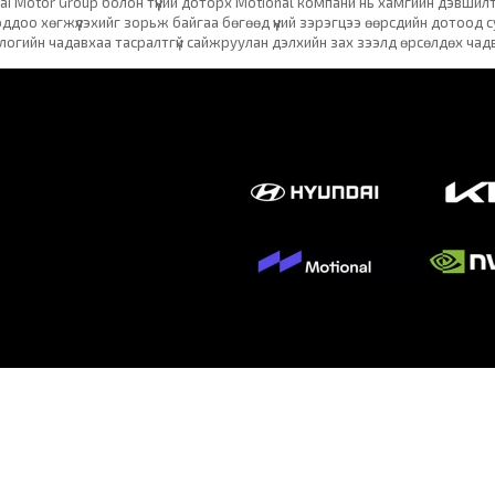
ai Motor Group болон түүний доторх Motional компани нь хамгийн дэвши
ддоо хөгжүүлэхийг зорьж байгаа бөгөөд үүний зэрэгцээ өөрсдийн дотоод су
логийн чадавхаа тасралтгүй сайжруулан дэлхийн зах зээлд өрсөлдөх чад