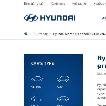
Бидний тухай
Хүний нөөц
Нийтлэлүүд
Холбоо 
А
Нийтлэлүүд
Hyundai Motor, Kia болон NVIDIA хам
Hy
CAR'S TYPE
өр
2026
Hyund
SEDAN
SUV
страт
суури
автом
Энэхү