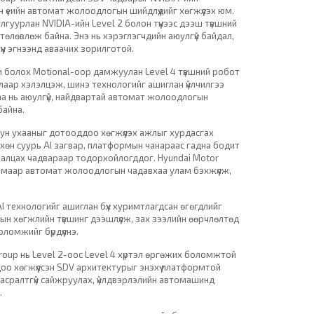
үеийн автомат жолоодлогын шийдлүүдийг хөгжүүлэх юм.
гуурлан NVIDIA-ийн Level 2 болон түүнээс дээш түвшний
өлөвлөж байна. Энэ нь хэрэглэгчдийн аюулгүй байдал,
үн эгнээнд аваачих зорилготой.
 болох Motional-оор дамжуулан Level 4 түвшний робот
талаар хэлэлцэж, шинэ технологийг ашиглан үйлчилгээ
а нь аюулгүй, найдвартай автомат жолоодлогын
байна.
юун ухааныг дотооддоо хөгжүүлэх ажлыг хурдасгах
өн суурь AI загвар, платформын чанараас гадна бодит
уралцах чадвараар тодорхойлогддог. Hyundai Motor
замаар автомат жолоодлогын чадавхаа улам бэхжүүлж,
I технологийг ашиглан бүх хуримтлагдсан өгөгдлийг
ын хөгжлийн түвшинг дээшлүүлж, зах зээлийн өөрчлөлтөд
оломжийг бүрдүүлнэ.
roup нь Level 2-оос Level 4 хүртэл өргөжих боломжтой
 хөгжүүлсэн SDV архитектурыг энэхүү платформтой
 тасралтгүй сайжруулах, үйлдвэрлэлийн автомашинд
.