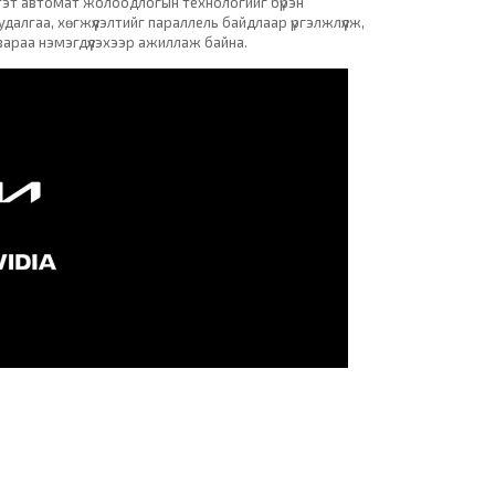
лтэт автомат жолоодлогын технологийг бүрэн
далгаа, хөгжүүлэлтийг параллель байдлаар үргэлжлүүлж,
вараа нэмэгдүүлэхээр ажиллаж байна.