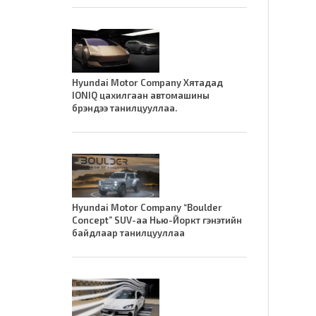
Hyundai Motor Company Хятадад
IONIQ цахилгаан автомашины
брэндээ танилцууллаа.
Hyundai Motor Company “Boulder
Concept” SUV-аа Нью-Йоркт гэнэтийн
байдлаар танилцууллаа