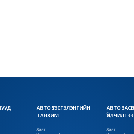
УУД
АВТО ҮЗЭСГЭЛЭНГИЙН
АВТО ЗАС
ТАНХИМ
ҮЙЛЧИЛГЭ
Хаяг
Хаяг