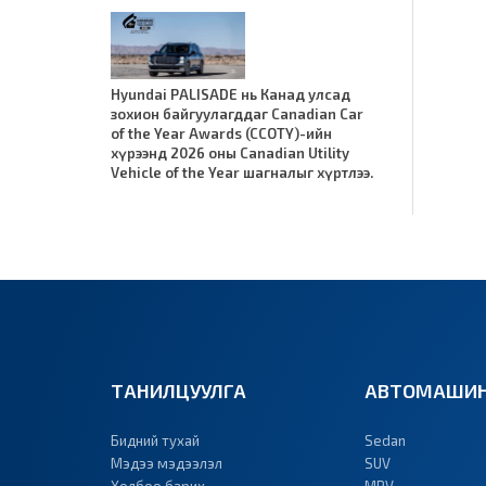
Hyundai PALISADE нь Канад улсад
зохион байгуулагддаг Canadian Car
of the Year Awards (CCOTY)-ийн
хүрээнд 2026 оны Canadian Utility
Vehicle of the Year шагналыг хүртлээ.
ТАНИЛЦУУЛГА
АВТОМАШИН
Бидний тухай
Sedan
Мэдээ мэдээлэл
SUV