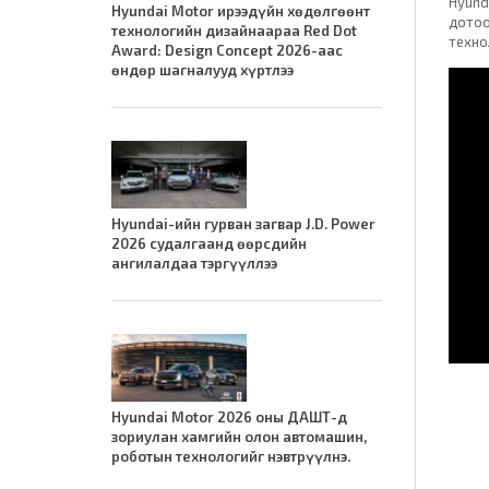
Hyund
Hyundai Motor ирээдүйн хөдөлгөөнт
дотоо
технологийн дизайнаараа Red Dot
техно
Award: Design Concept 2026-аас
өндөр шагналууд хүртлээ
Hyundai-ийн гурван загвар J.D. Power
2026 судалгаанд өөрсдийн
ангилалдаа тэргүүллээ
Hyundai Motor 2026 оны ДАШТ-д
зориулан хамгийн олон автомашин,
роботын технологийг нэвтрүүлнэ.