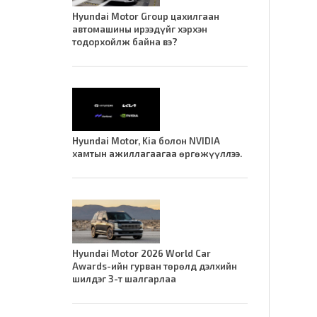
Hyundai Motor Group цахилгаан
автомашины ирээдүйг хэрхэн
тодорхойлж байна вэ?
Hyundai Motor, Kia болон NVIDIA
хамтын ажиллагаагаа өргөжүүллээ.
Hyundai Motor 2026 World Car
Awards-ийн гурван төрөлд дэлхийн
шилдэг 3-т шалгарлаа