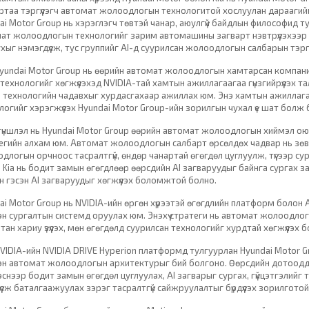
ртаа тэргүүлэгч автомат жолоодлогын технологитой хослуулан дараагийн 
ai Motor Group нь хэрэглэгч төвтэй чанар, аюулгүй байдлын философид тул
ат жолоодлогын технологийг зарим автомашины загварт нэвтрүүлэхээр т
ухыг нэмэгдүүлж, тус группийг AI-д суурилсан жолоодлогын салбарын тэргү
yundai Motor Group нь өөрийн автомат жолоодлогын хамтарсан компани
 технологийг хөгжүүлэхэд NVIDIA-тай хамтын ажиллагаагаа гүнзгийрүүлэх 
 технологийн чадавхыг хурдасгахаар ажиллах юм. Энэ хамтын ажиллага
логийг хэрэгжүүлэх Hyundai Motor Group-ийн зорилгын чухал үе шат болж 
ү түншлэл нь Hyundai Motor Group өөрийн автомат жолоодлогын хиймэл о
егийн алхам юм. Автомат жолоодлогын салбарт өрсөлдөх чадвар нь зөвх
длогын орчноос тасралтгүй, өндөр чанартай өгөгдөл цуглуулж, түүгээр с
 Kia нь бодит замын өгөгдлөөр өөрсдийн AI загваруудыг байнга сургах 
н гэсэн AI загваруудыг хөгжүүлэх боломжтой болно.
ai Motor Group нь NVIDIA-ийн өргөн хүрээтэй өгөгдлийн платформ болон A
эн сургалтын системд оруулах юм. Энэхүү стратеги нь автомат жолоодлог
тан хариу үзүүлэх, мөн өгөгдөлд суурилсан технологийг хурдтай хөгжүүлэх б
VIDIA-ийн NVIDIA DRIVE Hyperion платформд тулгуурлан Hyundai Motor G
эн автомат жолоодлогын архитектурыг бий болгоно. Өөрсдийн дотооддоо
эснээр бодит замын өгөгдөл цуглуулах, AI загварыг сургах, гүйцэтгэлийг
үүлж баталгаажуулах зэрэг тасралтгүй сайжруулалтыг бүрдүүлэх зорилготой