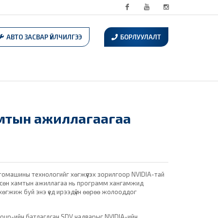
Facebook
Youtube
Instagram
АВТО ЗАСВАР ҮЙЛЧИЛГЭЭ
БОРЛУУЛАЛТ
хамтын ажиллагаагаа
томашины технологийг хөгжүүлэх зорилгоор NVIDIA-тай
тгөсөн хамтын ажиллагаа нь программ хангамжид
өгжиж буй энэ үед ирээдүйн өөрөө жолооддог
Group-ийн батлагдсан SDV чадварыг NVIDIA-ийн