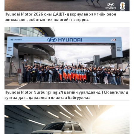
Hyundai Motor 2026 оны ДАШТ-д зориулан хамгийн олон
автомашин, роботын технологийг нэвтрүүлнэ.
Hyundai Motor Nürburgring 24 цагийн уралдаанд TCR ангилалд
зургаа дахь дараалсан ялалтаа байгууллаа