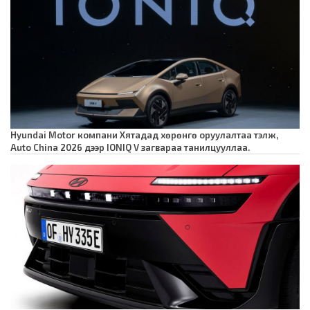
Hyundai Motor компани Хятадад хөрөнгө оруулалтаа тэлж,
Auto China 2026 дээр IONIQ V загвараа танилцууллаа.