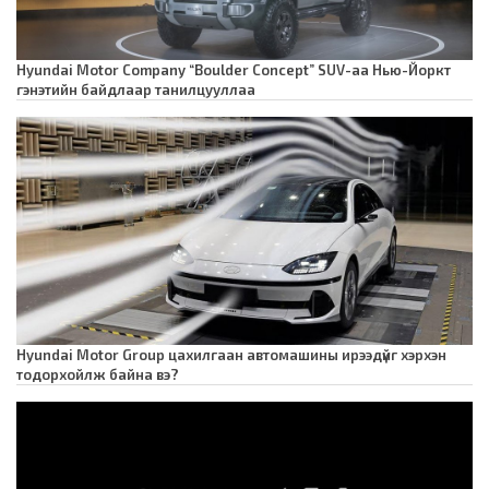
Hyundai Motor Company “Boulder Concept” SUV-аа Нью-Йоркт
гэнэтийн байдлаар танилцууллаа
Hyundai Motor Group цахилгаан автомашины ирээдүйг хэрхэн
тодорхойлж байна вэ?