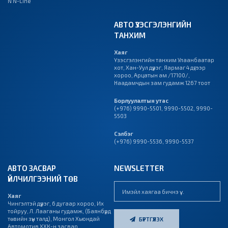
N N-Line
АВТО ҮЗЭСГЭЛЭНГИЙН
ТАНХИМ
Хаяг
Үзэсгэлэнгийн танхим Улаанбаатар
хот, Хан-Уул дүүрэг, Яармаг 4 дүгээр
хороо, Арцатын ам /17100/,
Наадамчдын зам гудамж 1267 тоот
Борлуулалтын утас
(+976) 9990-5501
,
9990-5502
,
9990-
5503
Сэлбэг
(+976) 9990-5536
,
9990-5537
АВТО ЗАСВАР
NEWSLETTER
ҮЙЛЧИЛГЭЭНИЙ ТӨВ
Хаяг
Чингэлтэй дүүрэг, 6 дугаар хороо, Их
тойруу, Л. Лааганы гудамж, (Баянбүрд
төвийн зүүн талд), Монгол Хьюндай
БҮРТГҮҮЛЭХ
Автомотив ХХК-н засвар