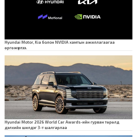
Hyundai Motor, Kia болон NVIDIA хамтын ажиллагаагаа
өргөжүүллээ.
Hyundai Motor 2026 World Car Awards-ийн гурван төрөлд
дэлхийн шилдэг 3-т шалгарлаа