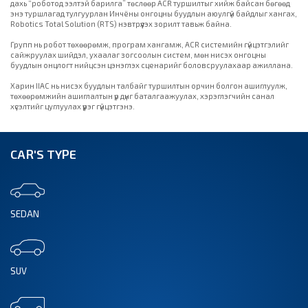
дахь “роботод ээлтэй барилга” төслөөр ACR туршилтыг хийж байсан бөгөөд
энэ туршлагад тулгуурлан Инчёны онгоцны буудлын аюулгүй байдлыг хангах,
Robotics Total Solution (RTS) нэвтрүүлэх зорилт тавьж байна.
Групп нь робот төхөөрөмж, програм хангамж, ACR системийн гүйцэтгэлийг
сайжруулах шийдэл, ухаалаг зогсоолын систем, мөн нисэх онгоцны
буудлын онцлогт нийцсэн цэнэглэх сценарийг боловсруулахаар ажиллана.
Харин IIAC нь нисэх буудлын талбайг туршилтын орчин болгон ашиглуулж,
төхөөрөмжийн ашиглалтын үр дүнг баталгаажуулах, хэрэглэгчийн санал
хүсэлтийг цуглуулах үүрэг гүйцэтгэнэ.
CAR'S TYPE
SEDAN
SUV