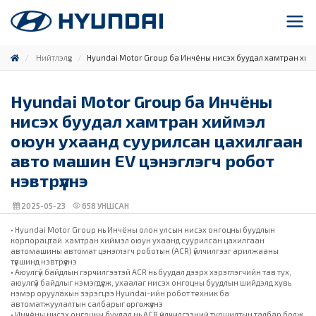
Нийтлэлүүд
Hyundai Motor Group ба Инчёны нисэх буудал хамтран хийм
Hyundai Motor Group ба Инчёны
нисэх буудал хамтран хиймэл
оюун ухаанд суурилсан цахилгаан
авто машин EV цэнэглэгч робот
нэвтрүүлнэ
2025-05-23
658
УНШСАН
• Hyundai Motor Group нь Инчёны олон улсын нисэх онгоцны буудлын
корпорацтай хамтран хиймэл оюун ухаанд суурилсан цахилгаан
автомашины автомат цэнэглэгч роботын (ACR) үйлчилгээг арилжааны
түвшинд нэвтрүүлнэ
• Аюулгүй байдлын гэрчилгээтэй ACR нь буудал дээрх хэрэглэгчийн тав тух,
аюулгүй байдлыг нэмэгдүүлж, ухаалаг нисэх онгоцны буудлын шийдэлд хувь
нэмэр оруулахын зэрэгцээ Hyundai-ийн робот техник ба
автоматжуулалтын салбарыг өргөжүүлнэ
• Инчёны нисэх онгоцны буудал нь ACR үйлчилгээний туршилтын талбар болж,