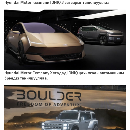
Hyundai Motor компани IONIQ 3 загварыг танилцууллаа
Hyundai Motor Company Хятадад IONIQ цахилгаан автомашины
брэндээ танилцууллаа.