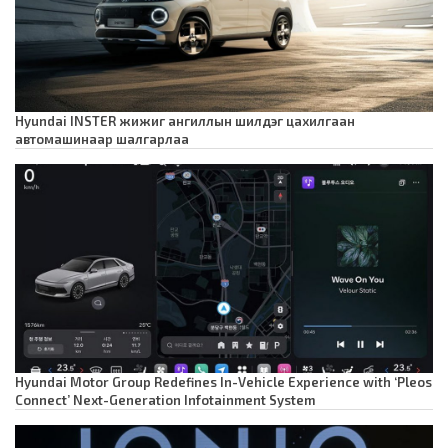
Hyundai INSTER жижиг ангиллын шилдэг цахилгаан
автомашинаар шалгарлаа
Hyundai Motor Group Redefines In-Vehicle Experience with ‘Pleos
Connect’ Next-Generation Infotainment System