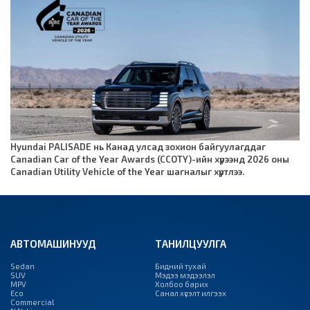
Hyundai PALISADE нь Канад улсад зохион байгуулагддаг
Canadian Car of the Year Awards (CCOTY)-ийн хүрээнд 2026 оны
Canadian Utility Vehicle of the Year шагналыг хүртлээ.
АВТОМАШИНУУД
ТАНИЛЦУУЛГА
Sedan
Бидний тухай
SUV
Мэдээ мэдээлэл
MPV
Холбоо барих
Eco
Санал хүсэлт илгээх
Commercial