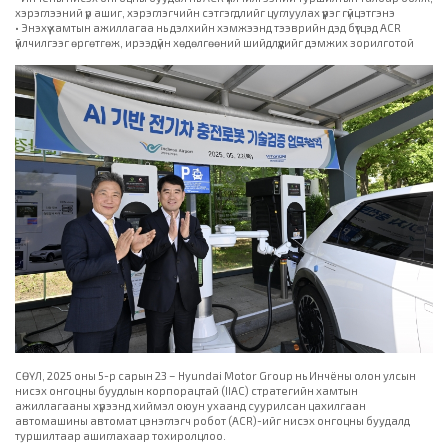
хэрэглээний үр ашиг, хэрэглэгчийн сэтгэгдлийг цуглуулах үүрэг гүйцэтгэнэ
• Энэхүү хамтын ажиллагаа нь дэлхийн хэмжээнд тээврийн дэд бүтцэд ACR
үйлчилгээг өргөтгөж, ирээдүйн хөдөлгөөний шийдлүүдийг дэмжих зорилготой
СӨҮЛ, 2025 оны 5-р сарын 23 – Hyundai Motor Group нь Инчёны олон улсын
нисэх онгоцны буудлын корпорацтай (IIAC) стратегийн хамтын
ажиллагааны хүрээнд хиймэл оюун ухаанд суурилсан цахилгаан
автомашины автомат цэнэглэгч робот (ACR)-ийг нисэх онгоцны буудалд
туршилтаар ашиглахаар тохиролцлоо.